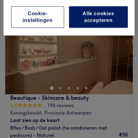
builder gel manicure in Koningshooikt, Provincie Antwerpen
Cookie-
Alle cookies
instellingen
accepteren
Beautique - Skincare & beauty
5,0
196 reviews
Koningshooikt, Provincie Antwerpen
Laat zien op de kaart
Bflex / Biab / Gel polish (te combineren met
€55
pedicure) - Naturel