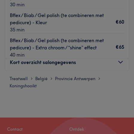
30 min
Bflex / Biab / Gel polish (te combineren met
€60
pedicure) - Kleur
35 min
Bflex / Biab / Gel polish (te combineren met
€65
pedicure) - Extra chroom / “shine” effect
40 min
Kort overzicht salongegevens
Treatwell
Maandag
België
Provincie Antwerpen
09:00
–
17:00
>
>
>
Koningshooikt
Dinsdag
09:00
–
17:00
Woensdag
09:00
–
17:00
Donderdag
09:00
–
17:00
Vrijdag
09:00
–
17:00
Zaterdag
09:00
–
17:00
Zondag
Gesloten
Contact
Ontdek