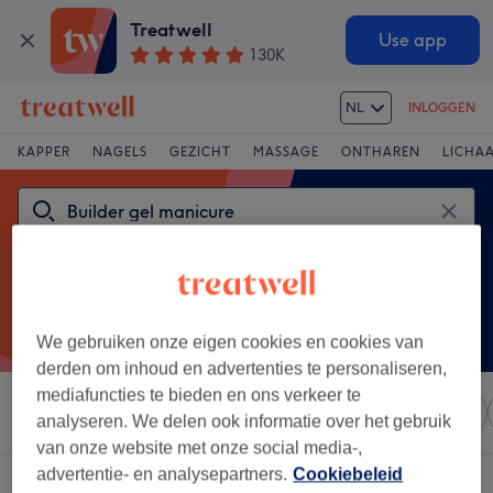
Treatwell
Use app
130K
NL
INLOGGEN
KAPPER
NAGELS
GEZICHT
MASSAGE
ONTHAREN
LICHA
We gebruiken onze eigen cookies en cookies van
derden om inhoud en advertenties te personaliseren,
mediafuncties te bieden en ons verkeer te
Sorteer op
Elke prijs
Salons
Expresaanbiedingen
analyseren. We delen ook informatie over het gebruik
van onze website met onze social media-,
advertentie- en analysepartners.
Cookiebeleid
Een salon met: