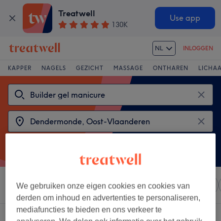
Treatwell
Use app
130K
NL
INLOGGEN
KAPPER
NAGELS
GEZICHT
MASSAGE
ONTHAREN
LICHA
Sorteer op
Elke prijs
Salons
Expresaanbiedingen
We gebruiken onze eigen cookies en cookies van
derden om inhoud en advertenties te personaliseren,
mediafuncties te bieden en ons verkeer te
2 salons met: