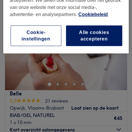
analyseren. We delen ook informatie over het gebruik
builder gel manicure in de buurt van Dendermonde, Oost-Vlaanderen
van onze website met onze social media-,
advertentie- en analysepartners.
Cookiebeleid
Cookie-
Alle cookies
instellingen
accepteren
Belle
5,0
21 reviews
Opwijk, Vlaams-Brabant
Laat zien op de kaart
BIAB/GEL NATUREL
€45
1 u 10 min
Kort overzicht salongegevens