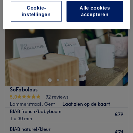
Cookie-
Alle cookies
instellingen
accepteren
SoFabulous
5,0
92 reviews
Lammerstraat, Gent
Laat zien op de kaart
BIAB french/babyboom
€79
1 u 30 min
BIAB naturel/kleur
€74