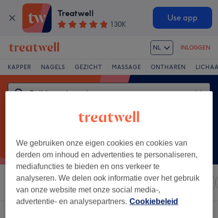
Treatwell
Use app
130K
NL
INLOGGEN
KAPPER
NAGELS
GEZICHT
MASSAGE
ONTHAREN
LICHA
We gebruiken onze eigen cookies en cookies van
derden om inhoud en advertenties te personaliseren,
mediafuncties te bieden en ons verkeer te
analyseren. We delen ook informatie over het gebruik
Sorteer op
Elke prijs
Salons
Expresaanbiedingen
van onze website met onze social media-,
advertentie- en analysepartners.
Cookiebeleid
Een salon met:
builder gel manicure in De Krook, Gent