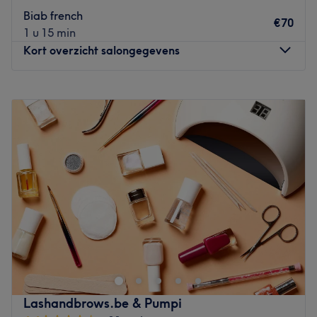
Wat we leuk vinden aan de salon:
Biab french
€70
Sfeer: vriendelijk & verzorgd
1 u 15 min
Gespecialiseerd in: nagelbehandelingen
Kort overzicht salongegevens
Gebruikte merken en producten:
De extra’s: -
Maandag
09:00
–
19:00
Go to venue
Dinsdag
09:00
–
19:00
Woensdag
09:00
–
19:00
Donderdag
09:00
–
19:00
Vrijdag
09:00
–
19:00
Zaterdag
09:00
–
19:00
Zondag
Gesloten
Welkom bij Sofiya NailCare| Kasteelpleinstraat in
Antwerpen. In deze salon kun je terecht voor verschillende
nagelbehandelingen. Het team van Sofiya NailCare
zorgt ervoor dat elke klant zich speciaal voelt. Het team
neemt de tijd voor elke klant en zorgt ervoor dat iedereen
Lashandbrows.be & Pumpi
de persoonlijke aandacht krijgt die ze verdienen
.
De