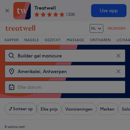
Treatwell
Use app
130K
NL
INLOGGEN
KAPPER
NAGELS
GEZICHT
MASSAGE
ONTHAREN
LICHA
Sorteer op
Elke prijs
Voorzieningen
Merken
Sal
8 salons met: