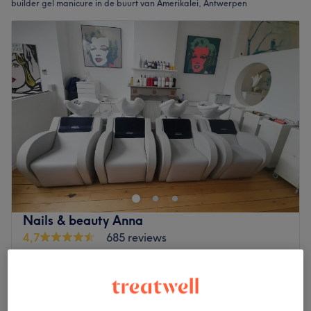
builder gel manicure in de buurt van Amerikalei, Antwerpen
Nails & beauty Anna
4,7
685 reviews
Nationale Bank, Antwerpen
Laat zien op de kaart
Daluren
vanaf
€55,25
BIAB Nagels