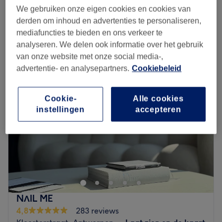
1 u
bespaar tot 15%
We gebruiken onze eigen cookies en cookies van
Kort overzicht salongegevens
derden om inhoud en advertenties te personaliseren,
mediafuncties te bieden en ons verkeer te
analyseren. We delen ook informatie over het gebruik
Maandag
09:00
–
18:00
van onze website met onze social media-,
Dinsdag
07:30
–
19:00
advertentie- en analysepartners.
Cookiebeleid
Woensdag
Gesloten
Donderdag
07:30
–
19:00
Vrijdag
07:30
–
19:00
Cookie-
Alle cookies
Zaterdag
07:30
–
18:00
instellingen
accepteren
Zondag
Gesloten
Nails & beauty Anna met bijzonder interesse in anti
aging en esthetic is gevestigd in een bekende salon
Harlow. Deze leuke salon gelegen in Antwerpen werkt
met een professioneel team en biedt diverse
behandelingen aan. Haarbehandelingen, beauty
NΛIL ME
behandelingen en waxen, je kan bij hen voor van alles
4,8
283 reviews
terecht.