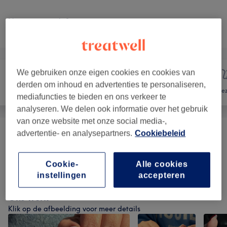
Niet wat je zocht?
Alle behandelingen
We gebruiken onze eigen cookies en cookies van
derden om inhoud en advertenties te personaliseren,
Nagels
Ontharen
Gez
mediafuncties te bieden en ons verkeer te
analyseren. We delen ook informatie over het gebruik
van onze website met onze social media-,
advertentie- en analysepartners.
Cookiebeleid
Ontharen
(
3
)
vanaf €30
Waxen
(
7
)
vanaf €4,75
Cookie-
Alle cookies
instellingen
accepteren
Ons werk
Klik op de afbeelding voor meer details