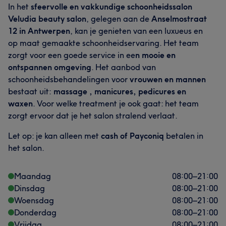
In het
sfeervolle en vakkundige schoonheidssalon
Veludia beauty salon
, gelegen aan de
Anselmostraat
12 in Antwerpen
, kan je genieten van een luxueus en
op maat gemaakte schoonheidservaring. Het team
zorgt voor een goede service in ee
n mooie en
ontspannen omgeving
. Het aanbod van
schoonheidsbehandelingen voor
vrouwen en mannen
bestaat uit:
massage , manicures, pedicures en
waxen
. Voor welke treatment je ook gaat: het team
zorgt ervoor dat je het salon stralend verlaat.
Let op: je kan alleen met
cash of Payconiq
betalen in
het salon.
Maandag
08:00
–
21:00
Dinsdag
08:00
–
21:00
Woensdag
08:00
–
21:00
Donderdag
08:00
–
21:00
Vrijdag
08:00
–
21:00