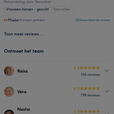
Behandeling door Veronika
•
Vrouwen harsen - gezicht
Toon alles…
Mieke
•
4 dagen geleden
Geverifieerde review
Toon meer reviews...
Ontmoet het team
4.8
Raisa
106 reviews
Behandelingen
4.9
Vera.
198 reviews
Nagels
Lichaam
Gezicht
Behandelingen
Nastia
Ontharen
Medische esthetiek
4.8