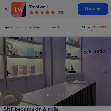
Treatwell
Use app
130K
Schoonheidssalons in de buurt
NL
INLOGGEN
SHE beauty skin & nails