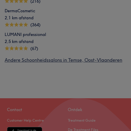
(216)
DermaCosmetic
2,1 km afstand
(364)
LUMANI professional
2,5 km afstand
(67)
Andere Schoonheidssalons in Temse, Oost-Vlaanderen
Contact
Ontdek
Customer Help Centre
Treatment Guide
De Treatment Files