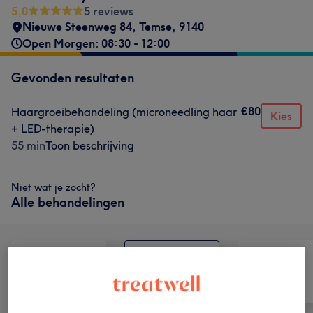
5,0
5 reviews
Nieuwe Steenweg 84
,
Temse
,
9140
Open Morgen: 08:30 - 12:00
Gevonden resultaten
€80
Haargroeibehandeling (microneedling haar
Kies
+ LED-therapie)
55 min
Toon beschrijving
Niet wat je zocht?
Alle behandelingen
Alle
Haar
Nagels