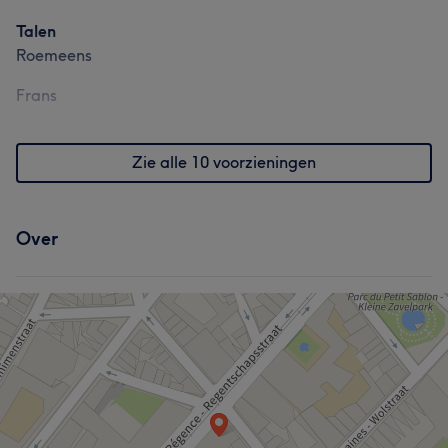
dans le monde des concours internationaux de
Talen
maquillage permanent,je fait non seulement partie du
Roemeens
jury de ces événements, mais mes étudiants ont fait
preuve d'excellence en remportant les trois places lors
Frans
du dernier concours. Cette réalisation souligne non
seulement ma compétence personnelle, mais également
Zie alle 10 voorzieningen
ma capacité à inspirer et à former de nouveaux talents.
Behandelingen
Over
Massage
Lichaam
Gezicht
Ontharen
Medische esthetiek
Cosmetische Tandheelkunde
Portfolio