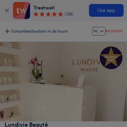
Treatwell
Use app
130K
Schoonheidssalons in de buurt
NL
INLOGGEN
Lundivie Beauté