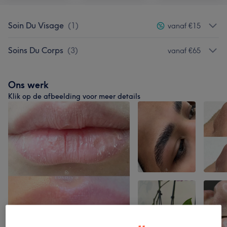
Soin Du Visage
(
1
)
vanaf €15
Soins Du Corps
(
3
)
vanaf €65
Ons werk
Klik op de afbeelding voor meer details