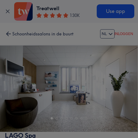
Treatwell
Use app
130K
Schoonheidssalons in de buurt
NL
INLOGGEN
LAGO Spa