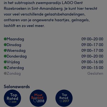
in het subtropisch zwemparadijs LAGO Gent
Rozebroeken in Sint-Amandsberg. Je kunt hier terecht
Wat onze klanten zeggen over Dorien
voor veel verschillende gelaatsbehandelingen,
Vriendelijk
47
Vakkundig
41
Zorgzaam
26
ontharen van je ongewenste haartjes, gelnagels,
lashlift en zo veel meer.
Deskundig
25
Maandag
09:00
–
20:00
Dinsdag
09:00
–
17:00
Woensdag
09:00
–
17:00
Donderdag
09:00
–
20:00
Vrijdag
09:00
–
16:00
Wat onze klanten zeggen over Sari
Zaterdag
09:00
–
15:00
Vriendelijk
56
Professioneel
48
Vakkundig
46
Zondag
Gesloten
Getalenteerd
41
Salonawards