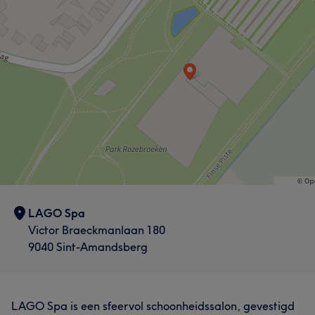
zeker eens zien en voelen welke vaardigheden ik al
aardig onder de knie heb, hopelijk tot snel!
Behandelingen
Nagels
Gezicht
Ontharen
LAGO Spa
Victor Braeckmanlaan 180
9040 Sint-Amandsberg
LAGO Spa is een sfeervol schoonheidssalon, gevestigd