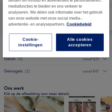
derden om inhoud en advertenties te personaliseren,
mediafuncties te bieden en ons verkeer te
analyseren. We delen ook informatie over het gebruik
van onze website met onze social media-,
Alle
Nagels
Ontharen
advertentie- en analysepartners.
Cookiebeleid
Cookie-
Alle cookies
instellingen
accepteren
Manicure En Pedicure
(
4
)
vanaf €27,50
Gelish
(
4
)
vanaf €25
Gelnagels
(
2
)
vanaf €47
Ons werk
Klik op de afbeelding voor meer details