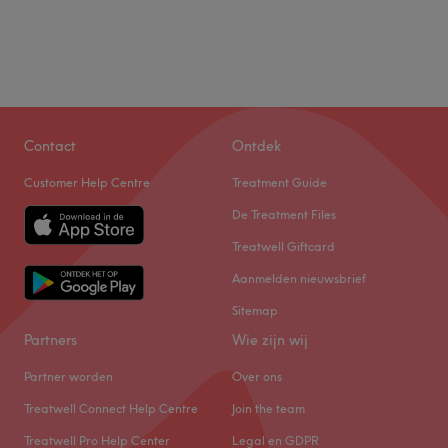
Contact
Ontdek
Customer Help Centre
Treatment Guide
De Treatment Files
Treatwell Giftcard
Aanmelden nieuwsbrief
Sitemap
Partners
Wie zijn wij
Partner worden
Over ons
Treatwell Connect Help Centre
Join the team
Treatwell Pro Help Center
Legal en GDPR