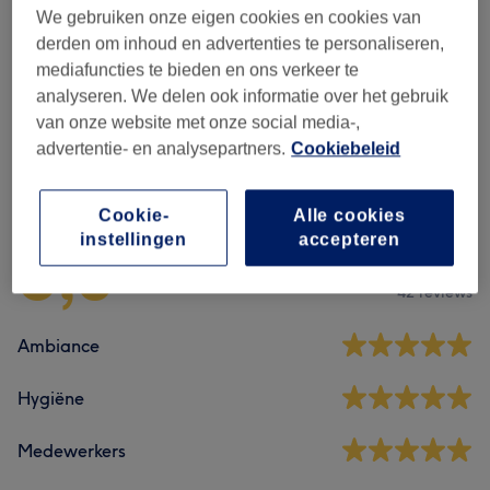
We gebruiken onze eigen cookies en cookies van
Pedicure
(
1
)
vanaf €35
derden om inhoud en advertenties te personaliseren,
mediafuncties te bieden en ons verkeer te
Faux Ongles
(
7
)
vanaf €25
analyseren. We delen ook informatie over het gebruik
van onze website met onze social media-,
advertentie- en analysepartners.
Cookiebeleid
Reviews
Cookie-
Alle cookies
instellingen
accepteren
5,0
42 reviews
Ambiance
Hygiëne
Medewerkers