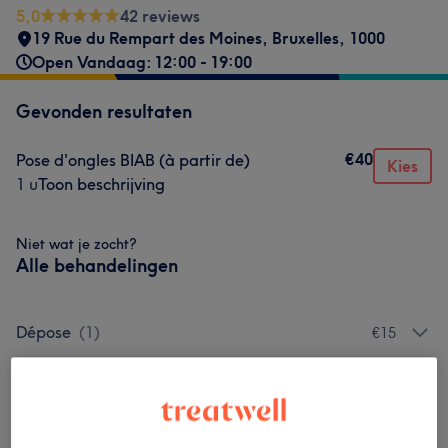
5,0
42 reviews
19 Rue du Rempart des Moines
,
Bruxelles
,
1000
Open Vandaag: 12:00 - 19:00
Gevonden resultaten
€40
Pose d'ongles BIAB (à partir de)
Kies
1 u
Toon beschrijving
Niet wat je zocht?
Alle behandelingen
Dépose
(
1
)
€15
Beauté Des Mains
(
3
)
vanaf €20
Manucure Et Pédicure
(
1
)
vanaf €70