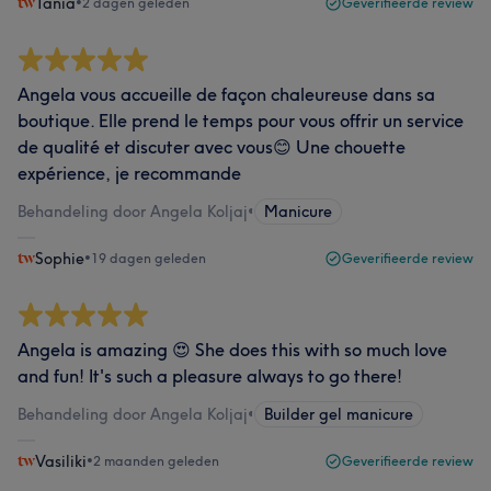
Tania
•
2 dagen geleden
Geverifieerde review
Angela vous accueille de façon chaleureuse dans sa
boutique. Elle prend le temps pour vous offrir un service
de qualité et discuter avec vous😊 Une chouette
expérience, je recommande
Behandeling door Angela Koljaj
•
Manicure
Sophie
•
19 dagen geleden
Geverifieerde review
Angela is amazing 😍 She does this with so much love
and fun! It's such a pleasure always to go there!
Behandeling door Angela Koljaj
•
Builder gel manicure
Vasiliki
•
2 maanden geleden
Geverifieerde review