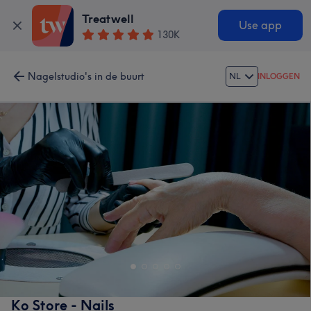
Treatwell
Use app
130K
Nagelstudio's in de buurt
NL
INLOGGEN
Ko Store - Nails