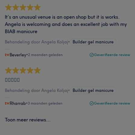
It’s an unusual venue is an open shop but it is works.
Angela is welcoming and does an excellent job with my
BIAB manicure
Behandeling door Angela Koljaj
•
Builder gel manicure
Beverley
•
2 maanden geleden
Geverifieerde review
👍🏻🙏🏻✨
Behandeling door Angela Koljaj
•
Builder gel manicure
Rharrab
•
3 maanden geleden
Geverifieerde review
Toon meer reviews...