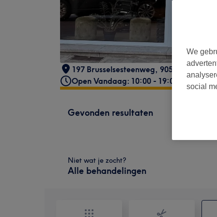
We gebru
adverten
197 Brusselsesteenweg
,
9050. Gent
,
btw
analyser
Open Vandaag: 10:00 - 19:00
social m
Gevonden resultaten
Niet wat je zocht?
Alle behandelingen