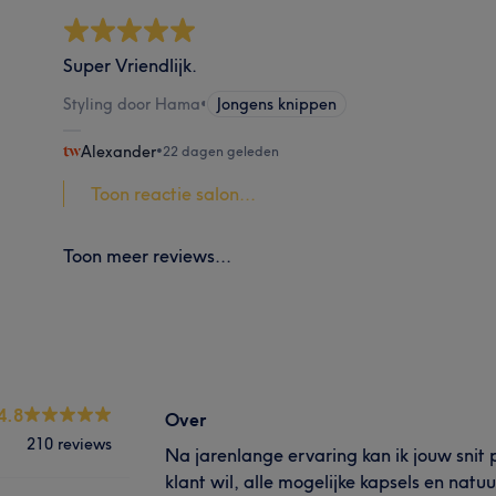
Super Vriendlijk.
Styling door Hama
•
Jongens knippen
Alexander
•
22 dagen geleden
Toon reactie salon...
Toon meer reviews...
4.8
Over
210 reviews
Na jarenlange ervaring kan ik jouw snit pe
klant wil, alle mogelijke kapsels en natuur