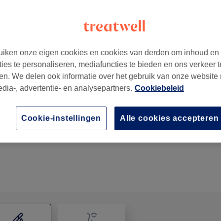
iken onze eigen cookies en cookies van derden om inhoud en
ties te personaliseren, mediafuncties te bieden en ons verkeer t
 : BE 0799.301.081
,
9050
en. We delen ook informatie over het gebruik van onze website
edia-, advertentie- en analysepartners.
Cookiebeleid
Vrouwen waxen - Handen
Cookie-instellingen
Alle cookies accepteren
20 min
Toon beschrijving