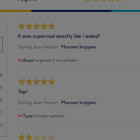
It was supercool exactly like i asked!
Styling door Hama
•
Mannen knippen
Anas
•
ongeveer 2 uur geleden
58
29
Top!
0
Styling door Hama
•
Mannen knippen
1
Tyas
•
3 dagen geleden
3