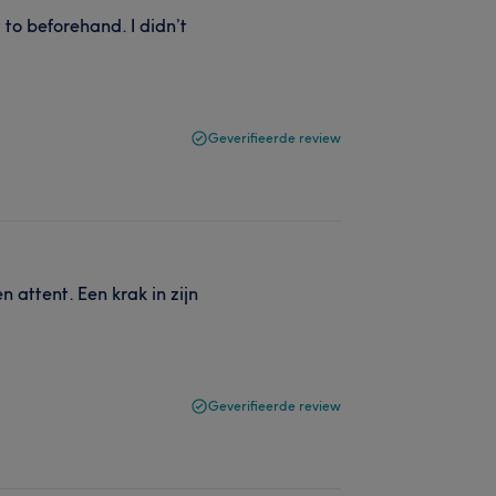
 to beforehand. I didn’t
Geverifieerde review
 attent. Een krak in zijn
Geverifieerde review