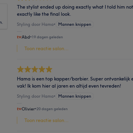
The stylist ended up doing exactly what I told him not
exactly like the final look.
n.
Styling door Hama
•
Mannen knippen
Abd
•
19 dagen geleden
Toon reactie salon...
Hama is een top kapper/barbier. Super ontvankelijk en
vak! Ik kom hier al jaren en altijd even tevreden!
Styling door Hama
•
Mannen knippen
Olivier
•
20 dagen geleden
Toon reactie salon...