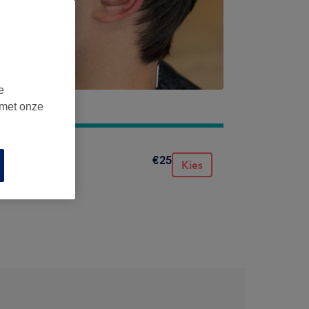
e
 met onze
€25
Kies