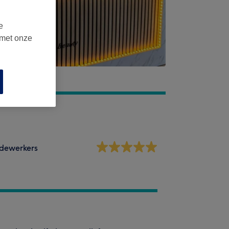
e
 met onze
dewerkers