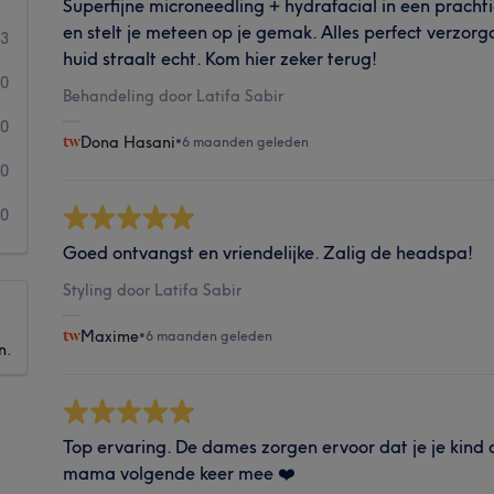
Superfijne microneedling + hydrafacial in een prachtig
en stelt je meteen op je gemak. Alles perfect verzorg
3
huid straalt echt. Kom hier zeker terug!
0
Behandeling door Latifa Sabir
0
Dona Hasani
•
6 maanden geleden
0
0
Goed ontvangst en vriendelijke. Zalig de headspa!
Styling door Latifa Sabir
Maxime
•
6 maanden geleden
n.
Top ervaring. De dames zorgen ervoor dat je je kind a
mama volgende keer mee ❤️