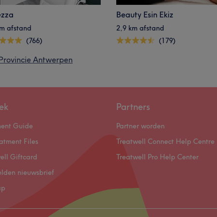
ezza
Beauty Esin Ekiz
km afstand
2,9 km afstand
(766)
(179)
 Provincie Antwerpen
ek
Partners
ment Guide
Partner worden
atment Files
Treatwell Connect Help Centre
ell Giftcard
Treatwell Pro Help Center
lden nieuwsbrief
ap