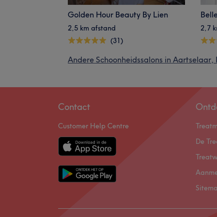
Golden Hour Beauty By Lien
Bell
2,5 km afstand
2,7 
(31)
Andere Schoonheidssalons in Aartselaar,
Contact
Ontd
Customer Help Centre
Treat
De Tre
Treatw
Aanme
Sitem