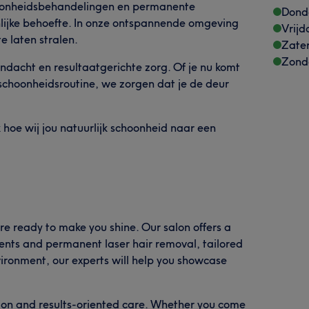
hoonheidsbehandelingen en permanente
Dond
lijke behoefte. In onze ontspannende omgeving
Vrijd
e laten stralen.
Zate
Zond
ndacht en resultaatgerichte zorg. Of je nu komt
 schoonheidsroutine, we zorgen dat je de deur
oe wij jou natuurlijk schoonheid naar een
e ready to make you shine. Our salon offers a
ents and permanent laser hair removal, tailored
vironment, our experts will help you showcase
tion and results-oriented care. Whether you come