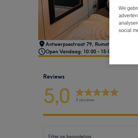
We gebru
adverten
analyser
social m
Antwerpsestraat 79
,
Rumst
,
2840
Open Vandaag: 10:00 - 15:00
Reviews
5,0
3 reviews
Filter op beoordeling