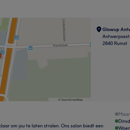
Glowup Ant
Antwerpsest
2840 Rumst
Maa
Dins
klaar om jou te laten stralen. Ons salon biedt een
Woen