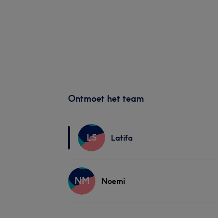
Ontmoet het team
LS
Latifa
NM
Noemi