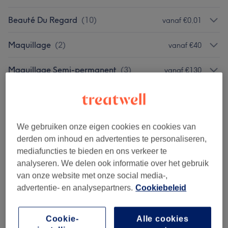
Beauté Du Regard
(
10
)
vanaf €0,01
Maquillage
(
2
)
vanaf €40
Maquillage Semi-permanent
(
3
)
vanaf €130
Massages Relaxants
(
2
)
vanaf €60
Massages Thérapeutiques
(
2
)
vanaf €40
We gebruiken onze eigen cookies en cookies van
derden om inhoud en advertenties te personaliseren,
Massages Ciblés
(
1
)
€35
mediafuncties te bieden en ons verkeer te
analyseren. We delen ook informatie over het gebruik
Soins Du Corps
(
2
)
€70
van onze website met onze social media-,
advertentie- en analysepartners.
Cookiebeleid
Soins Minceur
(
2
)
vanaf €60
Épilation À La Cire - Femme
(
9
)
Cookie-
Alle cookies
vanaf €10