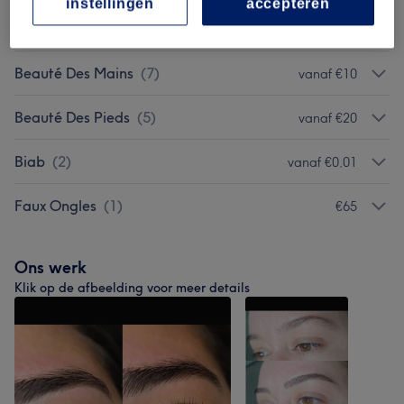
instellingen
accepteren
Homme - Épilation À La Cire
(
5
)
vanaf €15
Beauté Des Mains
(
7
)
vanaf €10
Beauté Des Pieds
(
5
)
vanaf €20
Biab
(
2
)
vanaf €0,01
Faux Ongles
(
1
)
€65
Ons werk
Klik op de afbeelding voor meer details