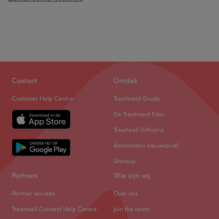
Contact
Ontdek
Customer Help Centre
Treatment Guide
De Treatment Files
Treatwell Giftcard
Aanmelden nieuwsbrief
Sitemap
Partners
Wie zijn wij
Partner worden
Over ons
Treatwell Connect Help Centre
Join the team