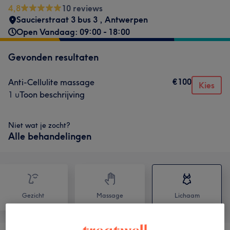
4,8
10 reviews
Saucierstraat 3 bus 3
,
Antwerpen
Open Vandaag: 09:00 - 18:00
Gevonden resultaten
€100
Anti-Cellulite massage
Kies
1 u
Toon beschrijving
Niet wat je zocht?
Alle behandelingen
Gezicht
Massage
Lichaam