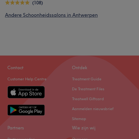
(108)
Andere Schoonheidssalons in Antwerpen
Contact
Ontdek
Customer Help Centre
Treatment Guide
De Treatment Files
Treatwell Giftcard
Aanmelden nieuwsbrief
Sitemap
Partners
Wie zijn wij