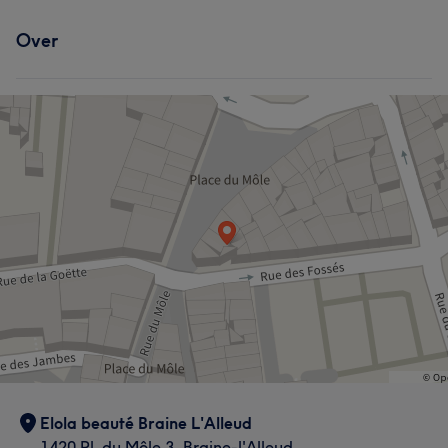
Behandelingen
Over
Haar
Portfolio
Elola beauté Braine L'Alleud
1420 Pl. du Môle 3, Braine-l'Alleud