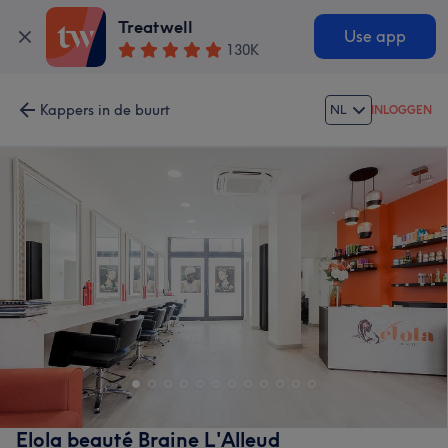
Treatwell
Use app
130K
Kappers in de buurt
NL
INLOGGEN
Elola beauté Braine L'Alleud