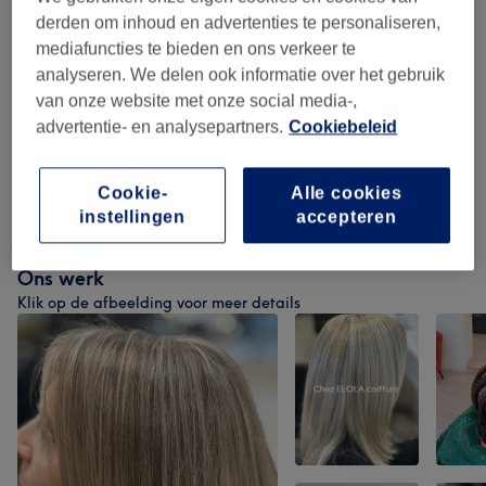
Coupe Et Coiffure - Femme
(
2
)
vanaf €55
derden om inhoud en advertenties te personaliseren,
mediafuncties te bieden en ons verkeer te
Coloration - Prise De Rendez-vous Au
analyseren. We delen ook informatie over het gebruik
vanaf €100
Salon Au 023852195
(
4
)
van onze website met onze social media-,
advertentie- en analysepartners.
Cookiebeleid
Coupe Et Barbe - Homme
(
2
)
vanaf €10
Cookie-
Alle cookies
Coupe - Enfant Et Étudiant
(
3
)
vanaf €15
instellingen
accepteren
Ons werk
Klik op de afbeelding voor meer details