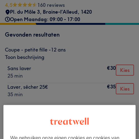
4,5
160 reviews
Pl. du Môle 3, Braine-l'Alleud
,
1420
Open Maandag: 09:00 - 17:00
Gevonden resultaten
Coupe - petite fille -12 ans
Toon beschrijving
€30
Sans laver
Kies
25 min
€35
Laver, sécher 25€
Kies
35 min
Niet wat je zocht?
Alle behandelingen
We gebruiken onze eigen cookies en cookies van