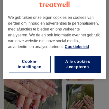
Beauté Des Pieds
(
5
)
vanaf €10
We gebruiken onze eigen cookies en cookies van
Dépose
(
1
)
vanaf €10
derden om inhoud en advertenties te personaliseren,
mediafuncties te bieden en ons verkeer te
analyseren. We delen ook informatie over het gebruik
Ons werk
van onze website met onze social media-,
Klik op de afbeelding voor meer details
advertentie- en analysepartners.
Cookiebeleid
Cookie-
Alle cookies
instellingen
accepteren