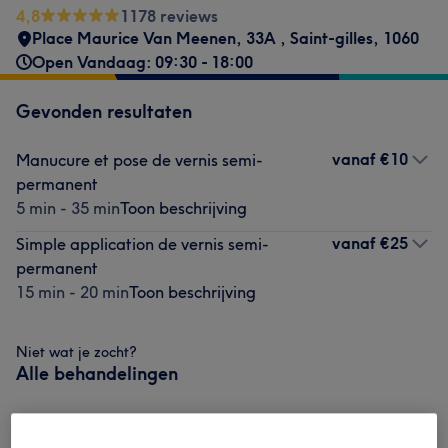
4,8
1178 reviews
Place Maurice Van Meenen, 33A
,
Saint-gilles
,
1060
Open Vandaag: 09:30 - 18:00
Gevonden resultaten
vanaf
€10
Manucure et pose de vernis semi-
permanent
5 min - 35 min
Toon beschrijving
vanaf
€25
Simple application de vernis semi-
permanent
15 min - 20 min
Toon beschrijving
Niet wat je zocht?
Alle behandelingen
Beauté Des Mains
(
6
)
vanaf €10