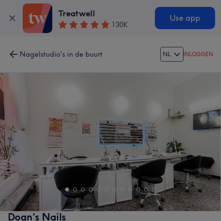
Treatwell
Use app
130K
Nagelstudio's in de buurt
NL
INLOGGEN
Doan's Nails