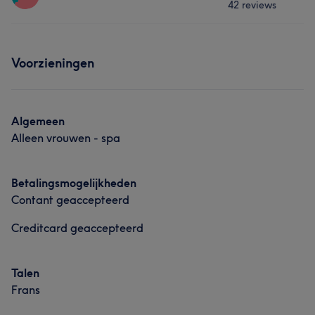
42 reviews
Massage
Lichaam
Gezicht
Behandelingen
Wat onze klanten zeggen over Masseuse
Voorzieningen
Massage
Lichaam
Gezicht
Professioneel
11
Deskundig
8
Zorgzaam
5
Wat onze klanten zeggen over Masseuse
Uitzonderlijk
5
Algemeen
Alleen vrouwen - spa
Vakkundig
5
Betalingsmogelijkheden
Contant geaccepteerd
Creditcard geaccepteerd
Talen
Frans