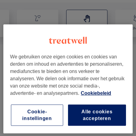
Gezicht
Massage
Lic
Massages Relaxants
(
5
)
vanaf €39,20
We gebruiken onze eigen cookies en cookies van
derden om inhoud en advertenties te personaliseren,
Massages Ciblés
(
7
)
vanaf €39,20
mediafuncties te bieden en ons verkeer te
analyseren. We delen ook informatie over het gebruik
Soins En Duo APPELER AVANT DE
van onze website met onze social media-,
vanaf €50
advertentie- en analysepartners.
Cookiebeleid
RESERVER
(
1
)
Soins Corps Et Amincissement
(
1
)
vanaf €25
Cookie-
Alle cookies
instellingen
accepteren
Abonnements
(
2
)
vanaf €299