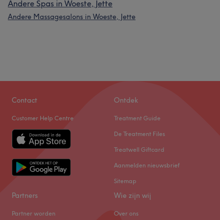
Andere Spas in Woeste, Jette
Andere Massagesalons in Woeste, Jette
Contact
Ontdek
Customer Help Centre
Treatment Guide
De Treatment Files
Treatwell Giftcard
Aanmelden nieuwsbrief
Sitemap
Partners
Wie zijn wij
Partner worden
Over ons