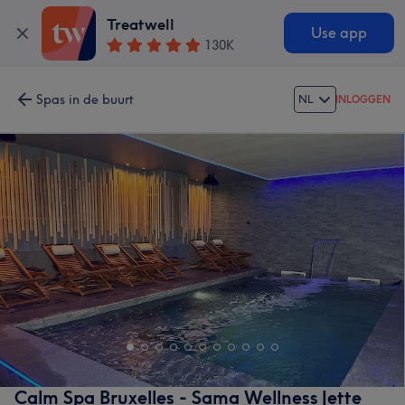
Treatwell
Use app
130K
Spas in de buurt
NL
INLOGGEN
Calm Spa Bruxelles - Sama Wellness Jette