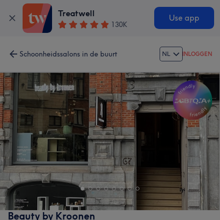
Treatwell
Use app
130K
Schoonheidssalons in de buurt
NL
INLOGGEN
Beauty by Kroonen