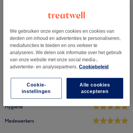
Waxing For Women
(
9
)
vanaf €18
Waxing For Men
(
2
)
vanaf €25
We gebruiken onze eigen cookies en cookies van
derden om inhoud en advertenties te personaliseren,
mediafuncties te bieden en ons verkeer te
Reviews
analyseren. We delen ook informatie over het gebruik
van onze website met onze social media-,
4,9
advertentie- en analysepartners.
Cookiebeleid
396 reviews
Cookie-
Alle cookies
instellingen
accepteren
Ambiance
Hygiëne
Medewerkers