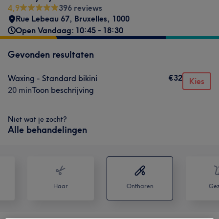
4,9
396 reviews
Rue Lebeau 67
,
Bruxelles
,
1000
Open Vandaag: 10:45 - 18:30
Gevonden resultaten
€32
Waxing - Standard bikini
Kies
20 min
Toon beschrijving
Niet wat je zocht?
Alle behandelingen
Haar
Ontharen
Gez