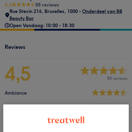
4,5
88 reviews
Rue Stevin 216
,
Bruxelles
,
1000 -
Onderdeel van BB
Beauty Bar
Open Vandaag: 10:00 - 18:30
Reviews
4,5
88 reviews
Ambiance
Hygiëne
Medewerkers