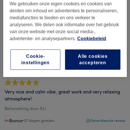
We gebruiken onze eigen cookies en cookies van
derden om inhoud en advertenties te personaliseren,
Reviews filteren
mediafuncties te bieden en ons verkeer te
analyseren. We delen ook informatie over het gebruik
van onze website met onze social media-,
Beoordeling
Filter op beoordeling
advertentie- en analysepartners.
Cookiebeleid
Geverifieerde reviews
Cookie-
Alle cookies
Geschreven door onze klanten, zodat je weet wat je
instellingen
accepteren
kan verwachten bij elke salon.
Very nice and calm vibe, great work and very relaxing
atmosphere!
Behandeling door ALI
Bianca
•
27 dagen geleden
Geverifieerde review