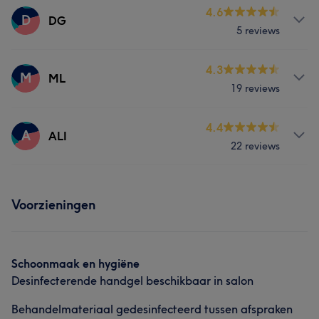
Behandelingen
4.6
D
DG
5 reviews
Nagels
Massage
Lichaam
Behandelingen
4.3
Gezicht
Ontharen
Medische esthetiek
M
ML
19 reviews
Nagels
Massage
Lichaam
Behandelingen
4.4
Gezicht
Ontharen
Medische esthetiek
A
ALI
22 reviews
Nagels
Massage
Lichaam
Behandelingen
Gezicht
Ontharen
Medische esthetiek
Voorzieningen
Nagels
Gezicht
Ontharen
Medische esthetiek
Schoonmaak en hygiëne
Desinfecterende handgel beschikbaar in salon
Behandelmateriaal gedesinfecteerd tussen afspraken