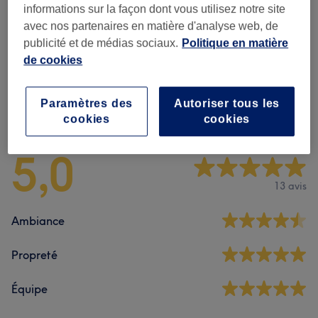
informations sur la façon dont vous utilisez notre site
Gezichtsbehandelingen
(
7
)
à partir de 50 €
avec nos partenaires en matière d'analyse web, de
publicité et de médias sociaux.
Politique en matière
Lashlift
(
3
)
à partir de 55 €
de cookies
Paramètres des
Autoriser tous les
Avis sur le salon
cookies
cookies
5,0
13 avis
Ambiance
Propreté
Équipe