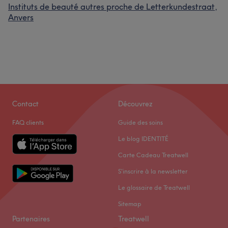
Instituts de beauté autres proche de Letterkundestraat,
Anvers
Contact
Découvrez
FAQ clients
Guide des soins
Le blog IDENTITÉ
Carte Cadeau Treatwell
S'inscrire à la newsletter
Le glossaire de Treatwell
Sitemap
Partenaires
Treatwell