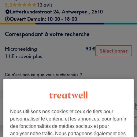
5,0
13 avis
Letterkundestraat 24
,
Antwerpen
,
2610
Ouvert Demain: 10:00 - 18:00
Correspondant à votre recherche
90 €
Microneelding
Sélectionner
1 h
En savoir plus
Ce n'est pas ce que vous recherchiez ?
Parcourir les services
Nous utilisons nos cookies et ceux de tiers pour
Épilation
Visage
Co
personnaliser le contenu et les annonces, pour fournir
des fonctionnalités de médias sociaux et pour
analyser notre trafic. Nous partageons également des