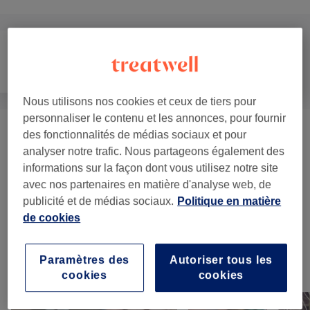
Visage
Massage
Corps
Nous utilisons nos cookies et ceux de tiers pour
personnaliser le contenu et les annonces, pour fournir
des fonctionnalités de médias sociaux et pour
Massage Ciblé
(
1
)
45 €
analyser notre trafic. Nous partageons également des
informations sur la façon dont vous utilisez notre site
Massage Classique
(
3
)
à partir de 24 €
avec nos partenaires en matière d'analyse web, de
publicité et de médias sociaux.
Politique en matière
Réflexologie Et Massage
à partir de 27 €
de cookies
Lymphatique
(
4
)
Paramètres des
Autoriser tous les
Notre travail
cookies
cookies
Appuyez sur l'image pour voir plus de détails