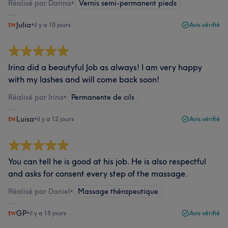
Réalisé par Darina
•
Vernis semi-permanent pieds
Julia
•
il y a 10 jours
Avis vérifié
Irina did a beautyful Job as always! I am very happy
with my lashes and will come back soon!
Réalisé par Irina
•
Permanente de cils
Luisa
•
il y a 12 jours
Avis vérifié
You can tell he is good at his job. He is also respectful
and asks for consent every step of the massage.
Réalisé par Daniel
•
Massage thérapeutique
GP
•
il y a 15 jours
Avis vérifié