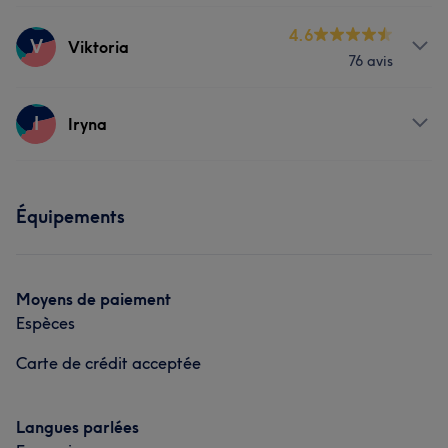
Corps
Visage
Massage
Services
4.6
V
Viktoria
L'avis de nos clients sur Darina
76 avis
Épilation
Mains & Pieds
Mains & Pieds
Méticuleux/euse
8
Professionnel/le
7
Expert/e
6
Services
I
Portfolio
Iryna
Perfectionniste
6
Corps
Épilation
Mains & Pieds
Services
Équipements
Visage
Massage
Épilation
Moyens de paiement
Espèces
Carte de crédit acceptée
Langues parlées