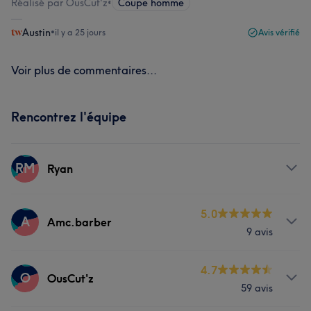
Réalisé par OusCut'z
•
Coupe homme
Austin
•
il y a 25 jours
Avis vérifié
Voir plus de commentaires...
Rencontrez l'équipe
RM
Ryan
Services
5.0
A
Amc.barber
9 avis
Coiffure
Services
4.7
O
OusCut'z
59 avis
Coiffure