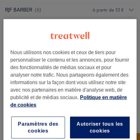
RJF BARBER
(
6
)
à partir de 10 €
GOLDENHXIR
(
6
)
à partir de 10 €
KMB BARBER
(
7
)
à partir de 10 €
Nous utilisons nos cookies et ceux de tiers pour
MUST BARBER
(
5
)
à partir de 15 €
personnaliser le contenu et les annonces, pour fournir
des fonctionnalités de médias sociaux et pour
LOCKS HEAVEN
(
5
)
à partir de 15 €
analyser notre trafic. Nous partageons également des
informations sur la façon dont vous utilisez notre site
BIGGIE LOCKSERIE
(
5
)
à partir de 15 €
avec nos partenaires en matière d'analyse web, de
publicité et de médias sociaux.
Politique en matière
OUSCUT'Z
(
6
)
à partir de 10 €
de cookies
Notre travail
Paramètres des
Autoriser tous les
Appuyez sur l'image pour voir plus de détails
cookies
cookies