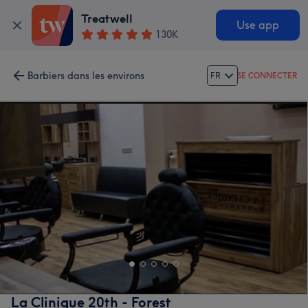
Treatwell
Use app
130K
Barbiers dans les environs
FR
SE CONNECTER
La Clinique 20th - Forest