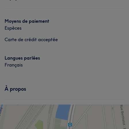
Coiffure
Portfolio
Moyens de paiement
Espèces
Carte de crédit acceptée
Langues parlées
Français
À propos