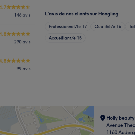
4.7
L'avis de nos clients sur Hongling
146 avis
Professionnel/le
17
Qualifié/e
16
Ta
4.8
Accueillant/e
15
290 avis
4.8
99 avis
Holly beauty
Avenue Theo
1160 Auder