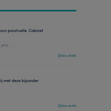
ours ponctuelle. Cabinet
 plus...
Avis vérifié
ij met deze bijzonder
Avis vérifié