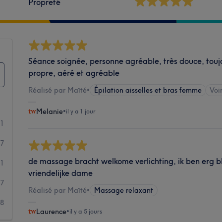
Propreté
Séance soignée, personne agréable, très douce, touj
propre, aéré et agréable
Réalisé par Maïté
•
Épilation aisselles et bras femme
Voir
Melanie
•
il y a 1 jour
31
27
de massage bracht welkome verlichting, ik ben erg bl
21
vriendelijke dame
17
Réalisé par Maïté
•
Massage relaxant
8
Laurence
•
il y a 5 jours