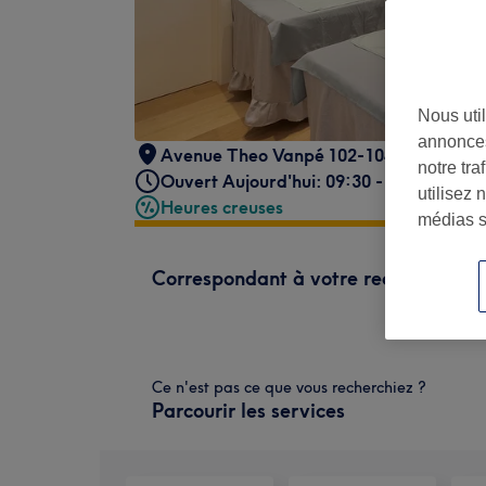
Nous util
annonces
Avenue Theo Vanpé 102-104
,
Audergh
notre tr
Ouvert Aujourd'hui: 09:30 - 20:00
utilisez 
Heures creuses
médias s
Correspondant à votre recherche
Ce n'est pas ce que vous recherchiez ?
Parcourir les services