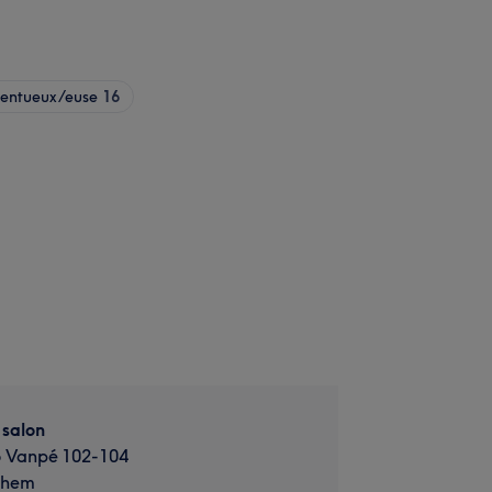
lentueux/euse
16
 salon
 Vanpé 102-104
ghem