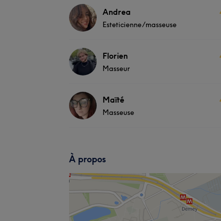
Andrea
Esteticienne/masseuse
Florien
Masseur
Maïté
Masseuse
À propos