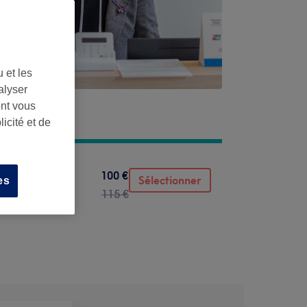
 et les
alyser
ont vous
icité et de
100 €
Sélectionner
es
115 €