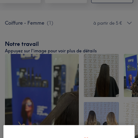
Coiffure - Femme
(
1
)
à partir de 5 €
Notre travail
Appuyez sur l'image pour voir plus de détails