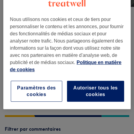
Nous utilisons nos cookies et ceux de tiers pour
Avis sur le salon
personnaliser le contenu et les annonces, pour fournir
des fonctionnalités de médias sociaux et pour
analyser notre trafic. Nous partageons également des
4,7
informations sur la façon dont vous utilisez notre site
avec nos partenaires en matière d'analyse web, de
112 avis
publicité et de médias sociaux.
Politique en matière
de cookies
Ambiance
Propreté
Paramètres des
Autoriser tous les
cookies
cookies
Équipe
Filtrer par commentaires