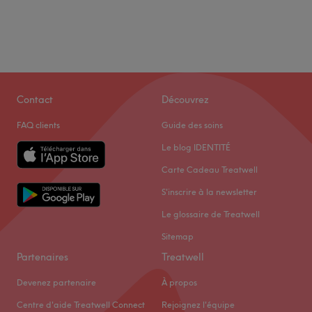
Contact
Découvrez
FAQ clients
Guide des soins
Le blog IDENTITÉ
Carte Cadeau Treatwell
S'inscrire à la newsletter
Le glossaire de Treatwell
Sitemap
Partenaires
Treatwell
Devenez partenaire
À propos
Centre d'aide Treatwell Connect
Rejoignez l'équipe