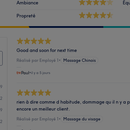
Ambiance
Éq
Propreté
Good and soon for next time
Réalisé par Employé 1
•
Massage Chinois
Paul
•
il y a 5 jours
39
12
rien à dire comme d habitude, dommage qu il n y a pl
encore un meilleur client.
9
Réalisé par Employé 1
•
Massage du visage
2