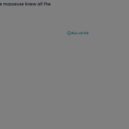
he masseuse knew all the
Avis vérifié