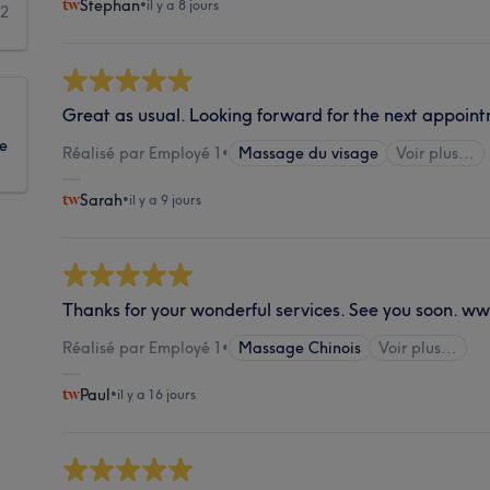
Stephan
•
il y a 8 jours
2
Great as usual. Looking forward for the next appoint
ue
Réalisé par Employé 1
•
Massage du visage
Voir plus...
Sarah
•
il y a 9 jours
Thanks for your wonderful services. See you soon. 
Réalisé par Employé 1
•
Massage Chinois
Voir plus...
Paul
•
il y a 16 jours