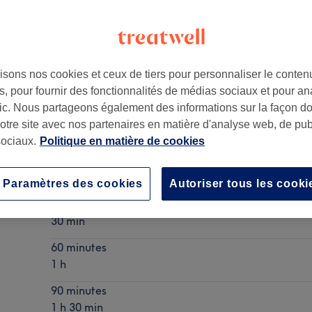
isons nos cookies et ceux de tiers pour personnaliser le contenu
, pour fournir des fonctionnalités de médias sociaux et pour an
s
,
1000
afic. Nous partageons également des informations sur la façon d
notre site avec nos partenaires en matière d'analyse web, de publ
ociaux.
Politique en matière de cookies
Massage du corps entier
En savoir plus
Paramètres des cookies
Autoriser tous les cooki
30 minutes
30 min
60 minutes
1 h
90 minutes
1 h 30 min