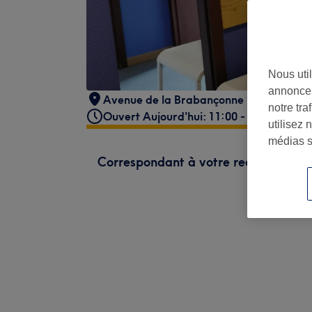
Nous util
annonces
Avenue de la Brabançonne 91
,
Bruxelle
notre tr
Ouvert Aujourd'hui: 11:00 - 21:00
utilisez 
médias s
Correspondant à votre recherche