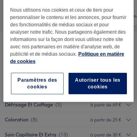
Nous utilisons nos cookies et ceux de tiers pour
Tout
Coiffure
Mains & Pieds
personnaliser le contenu et les annonces, pour fournir
des fonctionnalités de médias sociaux et pour
analyser notre trafic. Nous partageons également des
informations sur la façon dont vous utilisez notre site
Coiffure - Cheveux Européens
(
15
)
à partir de 25 €
avec nos partenaires en matière d'analyse web, de
publicité et de médias sociaux.
Politique en matière
Coiffure - Cheveux Afro
(
16
)
à partir de 10 €
de cookies
Coupe Et Barbe - Homme
(
3
)
à partir de 25 €
Paramètres des
Autoriser tous les
cookies
cookies
Coupe - Enfants
(
2
)
15 €
Défrisage Et Coiffage
(
5
)
à partir de 69 €
Coloration
(
8
)
à partir de 25 €
Soin Capillaire Et Extra
(
13
)
à partir de 30 €