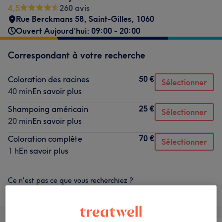
4,5
260 avis
Rue Berckmans 58
,
Saint-Gilles
,
1060
Ouvert Aujourd'hui: 09:00 - 20:00
Correspondant à votre recherche
50 €
Coloration des racines
Sélectionner
40 min
En savoir plus
25 €
Shampoing américain
Sélectionner
20 min
En savoir plus
70 €
Coloration complète
Sélectionner
1 h
En savoir plus
Ce n'est pas ce que vous recherchiez ?
Parcourir les services