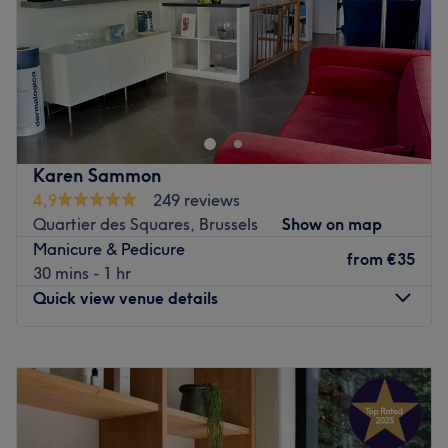
Sunday
Closed
Centraal gelegen in het centrum van Leuven vind je Yves
Rocher Leuven. Hier kan je terecht voor diverse beauty-
en schoonheidsverzorgingen waarbij het draait om
doeltreffendheid en kwaliteit. Het team werkt tijdens de
behandelingen met natuurlijke producten van Yves
Karen Sammon
Rocher welke niet op dieren worden getest. Laat jezelf
4,9
249 reviews
verwennen met een bezoek aan dit salon of gun jezelf
Quartier des Squares, Brussels
Show on map
een dagje uit en combineer het bezoek met een
Manicure & Pedicure
shopsessie.
from
€35
30 mins - 1 hr
Go to venue
Quick view venue details
Monday
09:00
–
20:30
Tuesday
09:00
–
21:00
Wednesday
Closed
Thursday
09:00
–
21:00