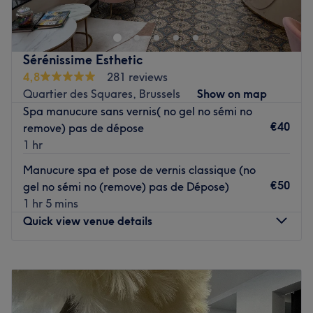
bekend om de uitstekende service en
Go to venue
kwaliteitsbehandelingen die het biedt aan zijn klanten.
Dichtstbijzijnde openbaar vervoer
Sérénissime Esthetic
4,8
281 reviews
Op slechts 1 minuut lopen van tramhalte Antwerpen
Quartier des Squares, Brussels
Show on map
Amsterdam.
Spa manucure sans vernis( no gel no sémi no
Het team
€40
remove) pas de dépose
Het instituut heeft een klein maar toegewijd team van
1 hr
medewerkers die zorg dragen voor hun klanten. Ze zijn
Manucure spa et pose de vernis classique (no
professioneel, vriendelijk en geven er altijd voorrang aan
€50
gel no sémi no (remove) pas de Dépose)
om ervoor te zorgen dat de klanten zich comfortabel en
1 hr 5 mins
verzorgd voelen tijdens hun bezoek aan de salon.
Quick view venue details
Wat we leuk vinden aan de salon
Sfeer:
Monday
09:00
–
19:00
Gespecialiseerd in:
Tuesday
09:00
–
19:00
Gebruikte merken en producten:
Wednesday
09:00
–
19:00
De extra's:
Thursday
09:00
–
19:00