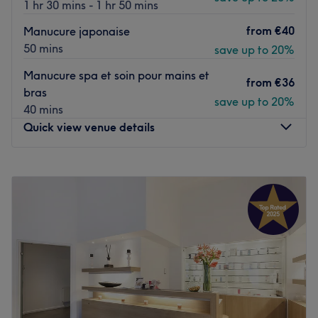
1 hr 30 mins - 1 hr 50 mins
Hygiëne, perfectie en verfijning staan centraal
Go to venue
from
€40
Manucure japonaise
50 mins
save up to 20%
Manucure spa et soin pour mains et
from
€36
bras
save up to 20%
40 mins
Quick view venue details
Monday
10:00
–
19:00
Tuesday
Closed
Wednesday
10:00
–
19:00
Thursday
10:00
–
19:00
Friday
10:00
–
19:00
Saturday
10:00
–
19:00
Sunday
11:00
–
19:00
Six Mondes de Beauté, situé à Bruxelles, est un institut où