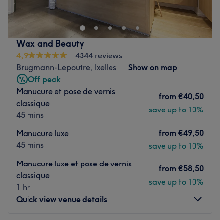
Irina et son équipe offrent une gamme complète de soins
esthétiques pour une mise en beauté personnalisée.
Transport public le plus proche
À proximité de la station de métro Mérode, garantissant
Wax and Beauty
une accessibilité pratique.
4,9
4344 reviews
Brugmann-Lepoutre, Ixelles
Show on map
L’équipe
Off peak
Irina et son équipe de professionnelles accueillent leurs
Manucure et pose de vernis
clientes avec expertise et attention pour des soins réalisés
from
€40,50
classique
avec précision.
save up to 10%
45 mins
Nos coups de cœur :
from
€49,50
L’atmosphère : Un cadre élégant et apaisant, idéal pour
Manucure luxe
une parenthèse de bien-être.
45 mins
save up to 10%
Les spécialités de l’établissement : Épilations, beauté des
Manucure luxe et pose de vernis
mains, pédicures, ongles en gel et maquillages
from
€58,50
classique
permanents réalisés avec savoir-faire pour sublimer
save up to 10%
1 hr
chaque détail.
Quick view venue details
Go to venue