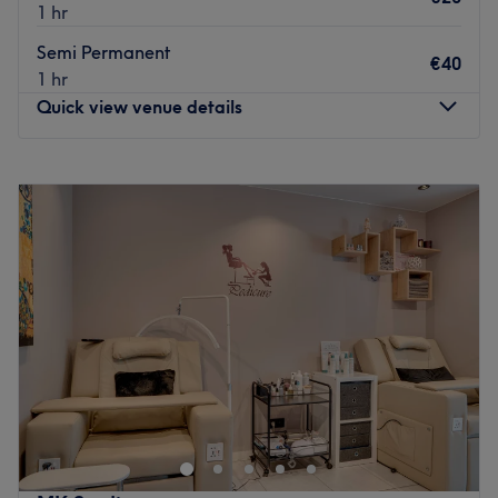
1 hr
Semi Permanent
€40
1 hr
Quick view venue details
Monday
09:00
–
19:00
Tuesday
09:00
–
19:00
Wednesday
09:00
–
12:00
Thursday
09:00
–
19:00
Friday
09:00
–
19:00
Saturday
10:00
–
12:00
Sunday
Closed
Magnails à Flawinne est un institut spécialisé en
manucure et pédicure, où professionnalisme, convivialité
et soins personnalisés sont au cœur de chaque prestation.
L'objectif est d'offrir à chaque client(e) des mains et des
pieds parfaitement soignés, dans une ambiance