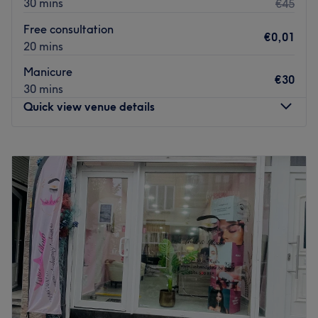
30 mins
€45
Free consultation
€0,01
20 mins
Manicure
€30
30 mins
Quick view venue details
Monday
09:00
–
20:00
Tuesday
09:00
–
20:00
Wednesday
09:00
–
20:00
Thursday
09:00
–
20:00
Friday
09:00
–
20:00
Saturday
09:00
–
15:00
Sunday
Closed
Welcome to Nails by Camilla, nestled in the heart of
Antwerpen, your go-to destination for flawless nails and
exquisite nail art. This cosy yet stylish studio blends