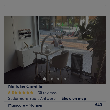
Nos coups de cœur :
L’atmosphère : salon cosy et girly.
Monday
08:30
–
19:30
La spécialité de l’établissement : l'onglerie et les
Tuesday
08:30
–
19:30
épilations.
Wednesday
08:30
–
19:30
Les marques et produits utilisés : produits naturels et
Thursday
08:30
–
19:30
produits bio.
Friday
08:30
–
19:30
Les petits plus : LGBTQIA+ friendly, wifi gratuit, parking
Saturday
08:30
–
19:30
payant disponible.
Sunday
08:30
–
19:30
Go to venue
Magasin situé en plein cœur du nouveau quartier
résidentiel Belgrade/Namur. Le salon Story Nails,
propose des manucures, pédicures, vernis à ongles
simples ou semi-permanents mais notre spécialité est le
gel pour les ongles, fort de ces 10 années d'expérience
Nails by Camilla
dans le stylisme ongulaire vous accueille tous les jours sur
5,0
30 reviews
rendez-vous.
Sudermanstraat, Antwerp
Show on map
Go to venue
€40
Manicure - Mannen