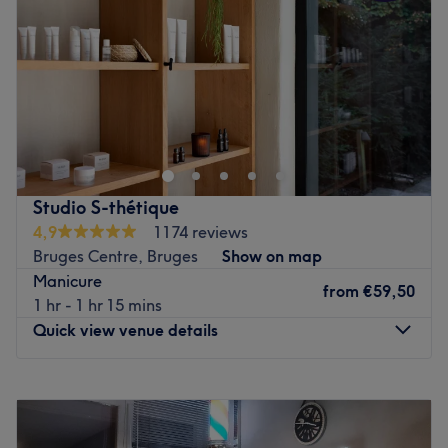
Friday
09:00
–
21:00
Saturday
Closed
Sunday
Closed
Opened in 2005 Karen Sammon Skin and Nail Care is
dedicate to professional skin, nail and body care
treatments. The focus at Karen Sammon Skincare is to
restore and maintain your skin, nails and body to
optimum health. Our revolutionary approach for your skin
Studio S-thétique
and nail care assure an accurate analysis of your specific
4,9
1174 reviews
requirements before a treatment begins.
Bruges Centre, Bruges
Show on map
Go to venue
Manicure
from
€59,50
1 hr - 1 hr 15 mins
Quick view venue details
Monday
09:00
–
22:00
Tuesday
09:00
–
22:00
Wednesday
09:00
–
22:00