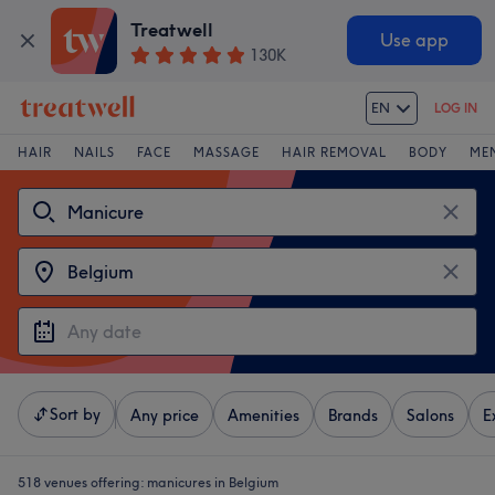
Treatwell
Use app
130K
EN
LOG IN
HAIR
NAILS
FACE
MASSAGE
HAIR REMOVAL
BODY
ME
Sort by
Any price
Amenities
Brands
Salons
E
518 venues offering:
manicures in Belgium