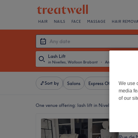
HAIR
NAILS
FACE
MASSAGE
HAIR REMOV
Lash Lift
in Nivelles, Walloon Brabant
・
Any date
Sort by
We use o
Salons
Express Offers
Ratin
media fe
of our si
One venue offering:
lash lift in Nivelles, Walloon
Institu
4,9
Rue de 