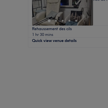
Rehaussement des cils
1 hr 30 mins
Quick view venue details
Monday
09:00
–
22:00
Tuesday
09:00
–
22:00
Wednesday
09:00
–
22:00
Thursday
09:00
–
22:00
Friday
09:00
–
22:00
Saturday
09:00
–
17:00
Sunday
Closed
Institut Norroy est un institut de beauté ins
d'un moment rien qu'à vous grâce à des so