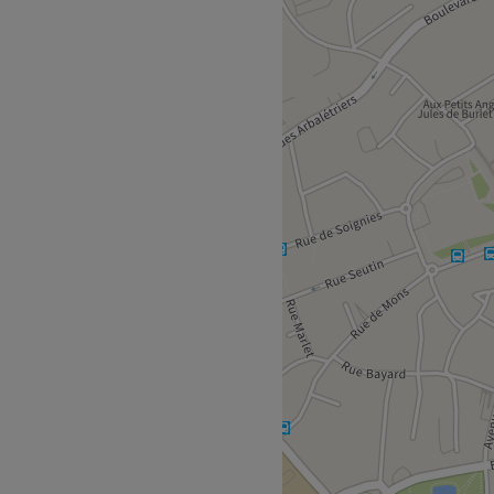
une pause bien-être rapide
accent sur les soins et
 deux minutes à pied du
re.
ns un institut moderne où
s du visage et les soins du
Go to venue