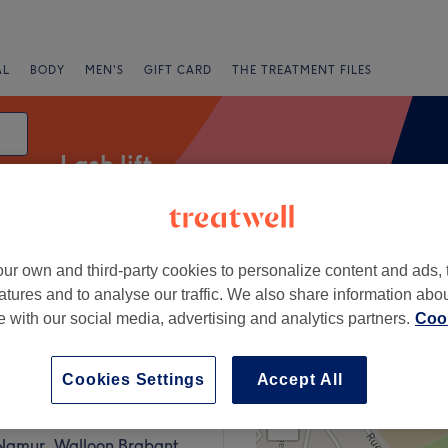
AL
BODY
MEN'S
GIFT CARD
THE TREATMENT FILES
Lash lift
ur own and third-party cookies to personalize content and ads, 
g
atures and to analyse our traffic. We also share information abo
te with our social media, advertising and analytics partners.
Cook
 Brabant
Cookies Settings
Accept All
+
t Norroy
12 reviews
−
Namur, Walloon Brabant