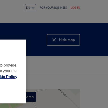
EN
FOR YOUR BUSINESS
LOG IN
Hide map
Show map
to provide
ut your use
ie Policy
Search this area
,