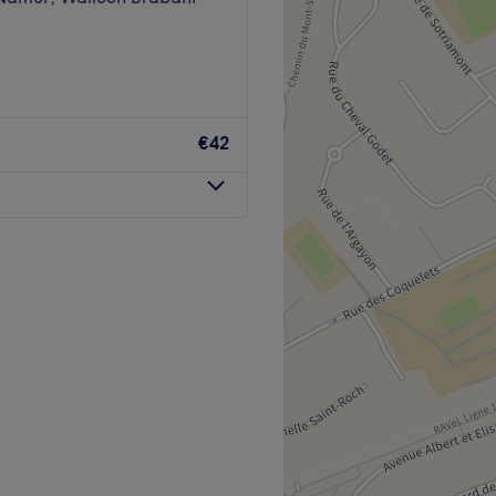
€42
tallé à Nivelles. Profitez
ins sur mesure effectués