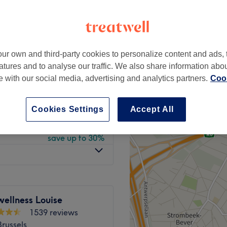
peak
ur own and third-party cookies to personalize content and ads, 
from
€49
atures and to analyse our traffic. We also share information abo
save up to 30%
te with our social media, advertising and analytics partners.
Cook
from
€35
save up to 30%
Cookies Settings
Accept All
from
€98
save up to 30%
wellness Louise
1539 reviews
Brussels