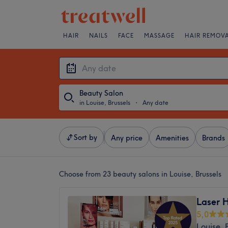
HAIR
NAILS
FACE
MASSAGE
HAIR REMOV
Beauty Salon
in Louise, Brussels
・
Any date
Sort by
Any price
Amenities
Brands
Choose from 23
beauty salons in Louise, Brussels
Laser 
5,0
Louise, 