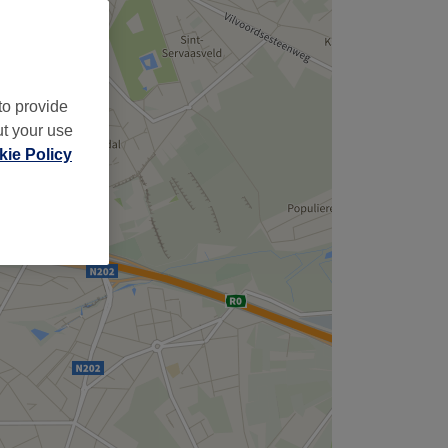
to provide
ut your use
ie Policy