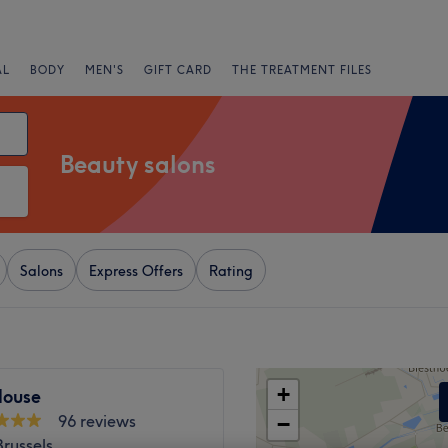
AL
BODY
MEN'S
GIFT CARD
THE TREATMENT FILES
Beauty salons
Salons
Express Offers
Rating
+
House
96 reviews
−
Brussels