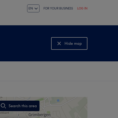
EN
FOR YOUR BUSINESS
LOG IN
Hide map
Show map
Search this area
,