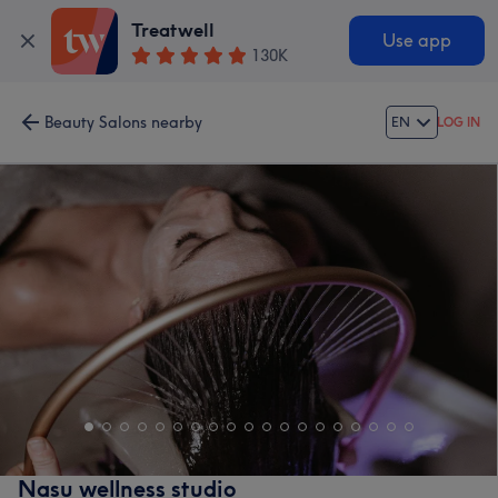
Treatwell
Use app
130K
Beauty Salons nearby
EN
LOG IN
Nasu wellness studio