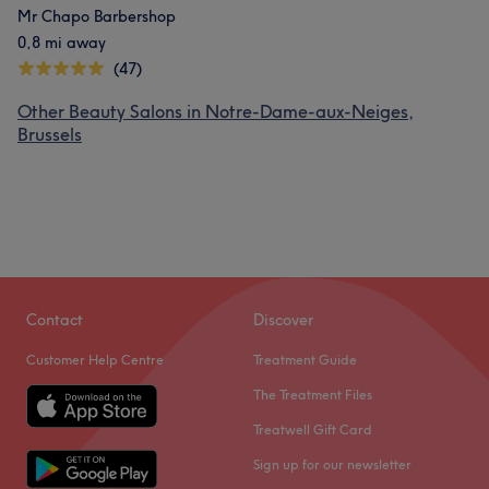
Mr Chapo Barbershop
0,8 mi away
(47)
Other Beauty Salons in Notre-Dame-aux-Neiges,
Brussels
Contact
Discover
Customer Help Centre
Treatment Guide
The Treatment Files
Treatwell Gift Card
Sign up for our newsletter