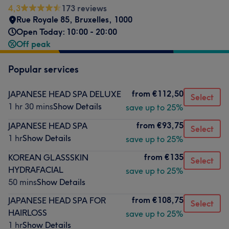
4,3
173 reviews
Rue Royale 85
,
Bruxelles
,
1000
Open Today: 10:00 - 20:00
Off peak
Popular services
from
€112,50
JAPANESE HEAD SPA DELUXE
Select
1 hr 30 mins
Show Details
save up to 25%
from
€93,75
JAPANESE HEAD SPA
Select
1 hr
Show Details
save up to 25%
from
€135
KOREAN GLASSSKIN
Select
HYDRAFACIAL
save up to 25%
50 mins
Show Details
from
€108,75
JAPANESE HEAD SPA FOR
Select
HAIRLOSS
save up to 25%
1 hr
Show Details