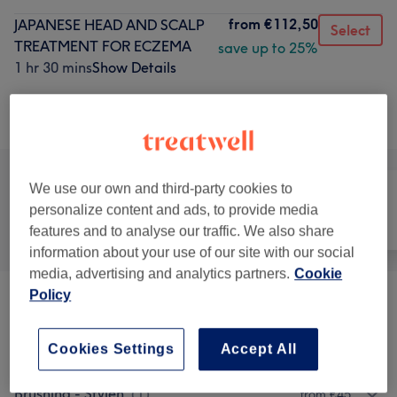
from
€112,50
JAPANESE HEAD AND SCALP
Select
TREATMENT FOR ECZEMA
save up to 25%
1 hr 30 mins
Show Details
Browse services
We use our own and third-party cookies to
personalize content and ads, to provide media
All
Hair
Nails
features and to analyse our traffic. We also share
information about your use of our site with our social
media, advertising and analytics partners.
Cookie
Policy
JAPANESE HEAD SPA SOLO
(
7
)
from €55
JAPANESE HEAD SPA DUO
(
2
)
Cookies Settings
Accept All
from €250
Brushing - Stylen
(
1
)
from €45