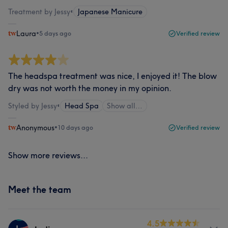
Treatment by Jessy
•
Japanese Manicure
Laura
•
5 days ago
Verified review
The headspa treatment was nice, I enjoyed it! The blow
dry was not worth the money in my opinion.
Styled by Jessy
•
Head Spa
Show all…
Anonymous
•
10 days ago
Verified review
Show more reviews...
Meet the team
4.5