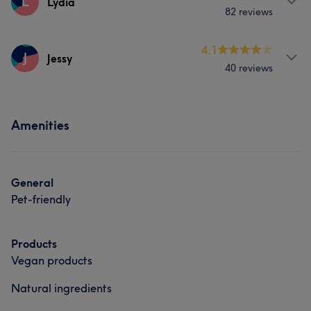
L
Lydia
82 reviews
Services
4.1
J
Jessy
40 reviews
Hair
Face
Massage
Services
What our customers say about Lydia
Amenities
Hair
Face
Nails
Massage
Pleasant
6
Caring
5
Welcoming
5
General
Pet-friendly
Products
Vegan products
Natural ingredients