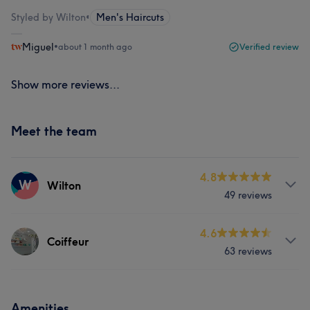
Styled by Wilton
•
Men's Haircuts
Miguel
•
about 1 month ago
Verified review
Show more reviews...
Meet the team
4.8
W
Wilton
49 reviews
Services
4.6
Coiffeur
63 reviews
Hair
Services
Amenities