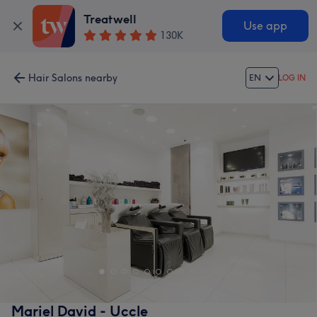
Treatwell
Use app
130K
Hair Salons nearby
EN
LOG IN
Mariel David - Uccle