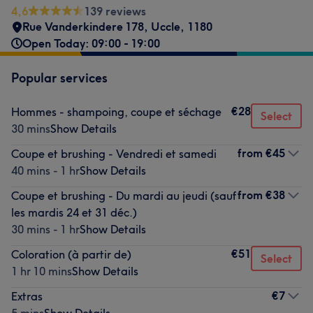
4,6
139 reviews
Rue Vanderkindere 178, Uccle
,
1180
Open Today: 09:00 - 19:00
Popular services
€28
Hommes - shampoing, coupe et séchage
Select
30 mins
Show Details
from
€45
Coupe et brushing - Vendredi et samedi
40 mins - 1 hr
Show Details
from
€38
Coupe et brushing - Du mardi au jeudi (sauf
les mardis 24 et 31 déc.)
30 mins - 1 hr
Show Details
€51
Coloration (à partir de)
Select
1 hr 10 mins
Show Details
€7
Extras