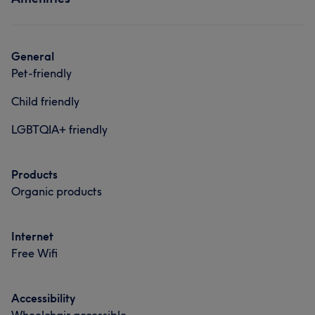
Hair
What our customers say about Coiffeur
General
Pet-friendly
Professional
6
Child friendly
LGBTQIA+ friendly
Products
Organic products
Internet
Free Wifi
Accessibility