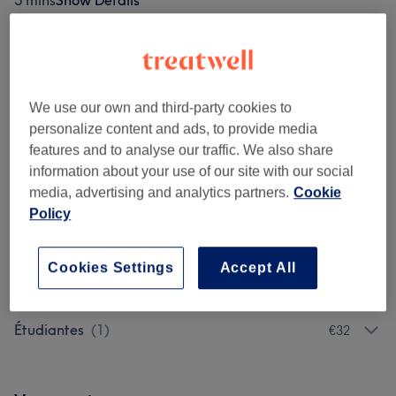
5 mins
Show Details
Browse services
We use our own and third-party cookies to
Femmes - Coupe Et Brushing
(
4
)
from €28
personalize content and ads, to provide media
features and to analyse our traffic. We also share
Femmes - Coloration
(
4
)
from €51
information about your use of our site with our social
media, advertising and analytics partners.
Cookie
Femmes - Soins Des Cheveux
(
4
)
from €7
Policy
Femmes - Styling
(
2
)
from €50
Cookies Settings
Accept All
Hommes
(
1
)
€28
Étudiantes
(
1
)
€32