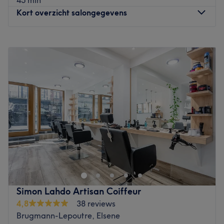
Kort overzicht salongegevens
Go to venue
Maandag
Gesloten
Dinsdag
12:00
–
18:00
Woensdag
12:00
–
18:00
Donderdag
12:00
–
18:00
Vrijdag
12:00
–
18:00
Zaterdag
12:00
–
17:00
Zondag
Gesloten
Maison La Noche by Lucho est un barbershop situé à
Saint-Josse-ten-Noode. Ambiance conviviale, cadre
chaleureux et bonne humeur n'attendent plus que vous.
C'est Luiz qui vous reçoit avec le sourire et met à votre
service tout son savoir-faire. Pour une coupe de cheveux,
Simon Lahdo Artisan Coiffeur
un entretien de la barbe, une coloration ou tout
4,8
38 reviews
simplement un changement de look, Maison La Noche by
Brugmann-Lepoutre, Elsene
Lucho est l'adresse idéale !