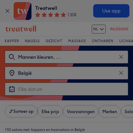
Treatwell
Use app
130K
NL
INLOGGEN
KAPPER
NAGELS
GEZICHT
MASSAGE
ONTHAREN
LICHA
Sorteer op
Elke prijs
Voorzieningen
Merken
Sal
192 salons met:
kappers en haarsalons in België