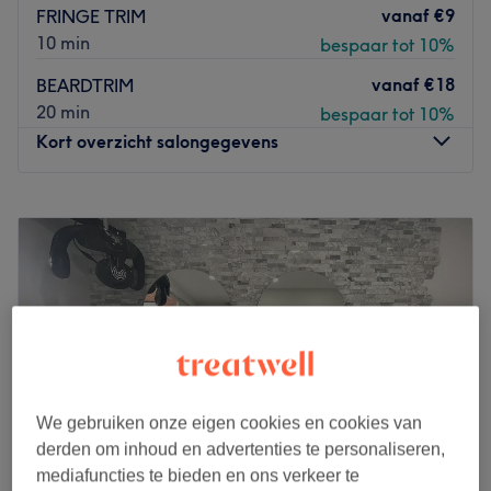
vanaf
€9
FRINGE TRIM
10 min
bespaar tot 10%
vanaf
€18
BEARDTRIM
20 min
bespaar tot 10%
Kort overzicht salongegevens
Maandag
Gesloten
Dinsdag
Gesloten
Woensdag
Gesloten
Donderdag
Gesloten
Vrijdag
Gesloten
Zaterdag
10:00
–
17:00
Zondag
Gesloten
Heathen is een eigentijdse herenkapsalon in Gent waar
We gebruiken onze eigen cookies en cookies van
vakmanschap, comfort en persoonlijke aandacht centraal
derden om inhoud en advertenties te personaliseren,
staan, met als doel iedere klant te voorzien van een
mediafuncties te bieden en ons verkeer te