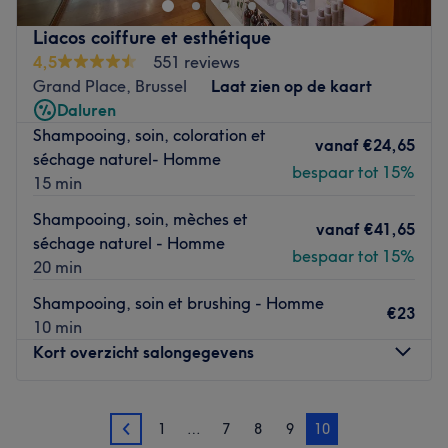
Go to venue
prestations pour la mise en beauté de vos ongles.
Liacos coiffure et esthétique
4,5
551 reviews
Transport public le plus proche
Grand Place, Brussel
Laat zien op de kaart
À deux minutes à pied de l'arrêt de bus Sorensen.
Daluren
L’équipe
Shampooing, soin, coloration et
vanaf
€24,65
séchage naturel- Homme
Nadejda, véritable experte en onglerie, vous reçoit dans
bespaar tot 15%
15 min
cet institut.
Shampooing, soin, mèches et
vanaf
€41,65
Nos coups de cœur :
séchage naturel - Homme
bespaar tot 15%
L’atmosphère : découvrez un cadre confortable à la
20 min
décoration moderne et épurée.
Shampooing, soin et brushing - Homme
La spécialité de l’établissement : l'onglerie.
€23
10 min
Les marques et produits utilisés : Babyliss et Dyson.
Kort overzicht salongegevens
Go to venue
Maandag
10:00
–
19:00
1
…
7
8
9
10
Dinsdag
10:00
–
19:00
9