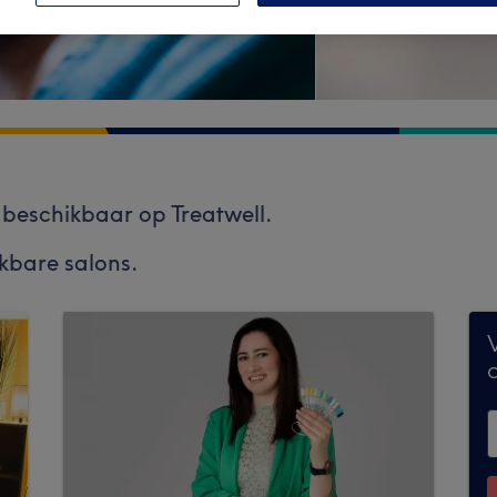
et beschikbaar op Treatwell.
jkbare salons.
V