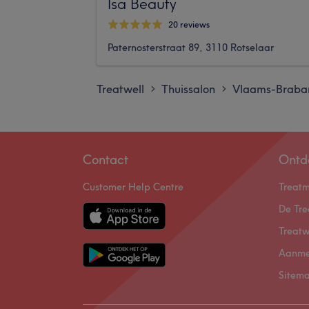
Isa Beauty
20 reviews
Paternosterstraat 89, 3110 Rotselaar
Treatwell
Thuissalon
Vlaams-Braba
>
>
Contact
Ontd
Customer Help Centre
Treat
De Tre
Treatw
Aanme
Sitem