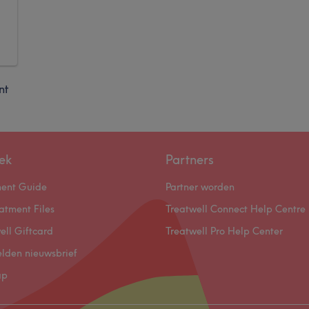
nt
ek
Partners
ment Guide
Partner worden
atment Files
Treatwell Connect Help Centre
ell Giftcard
Treatwell Pro Help Center
lden nieuwsbrief
ap