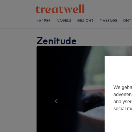
KAPPER
NAGELS
GEZICHT
MASSAGE
ONT
Zenitude
We gebru
adverten
analyser
social m