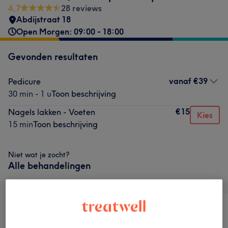
4,7
28 reviews
Abdijstraat 18
Open Morgen: 09:00 - 18:00
Gevonden resultaten
vanaf
€39
Pedicure
30 min - 1 u
Toon beschrijving
€15
Nagels lakken - Voeten
Kies
15 min
Toon beschrijving
Niet wat je zocht?
Alle behandelingen
Alle
Nagels
Ontharen