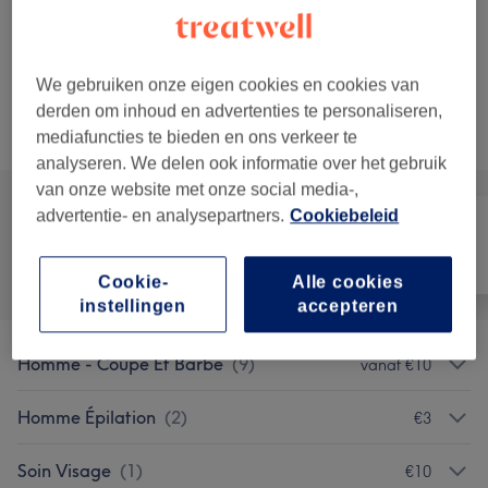
15 min
Toon beschrijving
Laat meer resultaten zien...
We gebruiken onze eigen cookies en cookies van
derden om inhoud en advertenties te personaliseren,
Niet wat je zocht?
Alle behandelingen
mediafuncties te bieden en ons verkeer te
analyseren. We delen ook informatie over het gebruik
van onze website met onze social media-,
advertentie- en analysepartners.
Cookiebeleid
Alle
Haar
Nagels
Cookie-
Alle cookies
instellingen
accepteren
Homme - Coupe Et Barbe
(
9
)
vanaf €10
Homme Épilation
(
2
)
€3
Soin Visage
(
1
)
€10