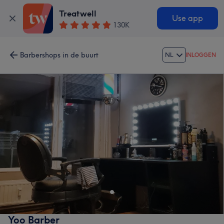
Treatwell
Use app
130K
Barbershops in de buurt
NL
INLOGGEN
Yoo Barber