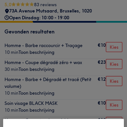
5,0
83 reviews
73A Avenue Mutsaard
,
Bruxelles
,
1020
Open Dinsdag: 10:00 - 19:00
Gevonden resultaten
€10
Homme - Barbe raccourcir + Traçage
Kies
10 min
Toon beschrijving
€23
Homme - Coupe dégradé zéro + wax
Kies
30 min
Toon beschrijving
€12
Homme - Barbe + Dégradé et tracé (Petit
Kies
volume)
10 min
Toon beschrijving
€10
Soin visage BLACK MASK
Kies
10 min
Toon beschrijving
€18
Homme - Coupe tondeuse à blanc
Kies