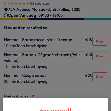
5,0
83 reviews
73A Avenue Mutsaard
,
Bruxelles
,
1020
Open Vandaag: 09:00 - 18:00
Gevonden resultaten
€10
Homme - Barbe raccourcir + Traçage
Kies
10 min
Toon beschrijving
€12
Homme - Barbe + Dégradé et tracé (Petit
Kies
volume)
10 min
Toon beschrijving
€20
Homme - Coupe ciseau
Kies
20 min
Toon beschrijving
Niet wat je zocht?
Alle behandelingen