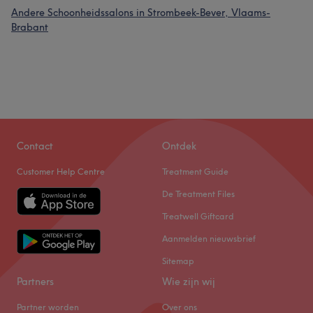
Andere Schoonheidssalons in Strombeek-Bever, Vlaams-
Brabant
Contact
Ontdek
Customer Help Centre
Treatment Guide
De Treatment Files
Treatwell Giftcard
Aanmelden nieuwsbrief
Sitemap
Partners
Wie zijn wij
Partner worden
Over ons