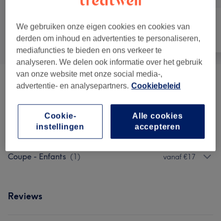
We gebruiken onze eigen cookies en cookies van
Alle
Haar
Nagels
derden om inhoud en advertenties te personaliseren,
mediafuncties te bieden en ons verkeer te
analyseren. We delen ook informatie over het gebruik
van onze website met onze social media-,
Homme - Coupe Et Barbe
(
9
)
vanaf €10
advertentie- en analysepartners.
Cookiebeleid
Homme Épilation
(
2
)
€3
Cookie-
Alle cookies
instellingen
accepteren
Soin Visage
(
1
)
€10
Coupe - Enfants
(
1
)
vanaf €17
Reviews