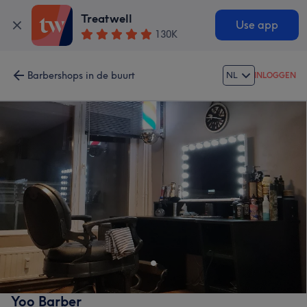
Treatwell
Use app
130K
Barbershops in de buurt
NL
INLOGGEN
Yoo Barber