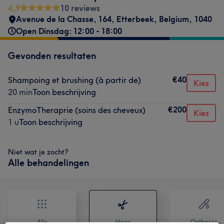
4,9
10 reviews
Avenue de la Chasse, 164
,
Etterbeek
,
Belgium
,
1040
Open Dinsdag: 12:00 - 18:00
Gevonden resultaten
€40
Shampoing et brushing (à partir de)
Kies
20 min
Toon beschrijving
€200
EnzymoTheraprie (soins des cheveux)
Kies
1 u
Toon beschrijving
Niet wat je zocht?
Alle behandelingen
Alle
Haar
Ontharen