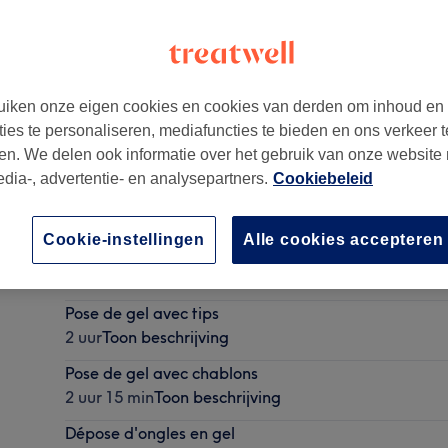
iken onze eigen cookies en cookies van derden om inhoud en
ties te personaliseren, mediafuncties te bieden en ons verkeer t
3191
en. We delen ook informatie over het gebruik van onze website
edia-, advertentie- en analysepartners.
Cookiebeleid
Cookie-instellingen
Alle cookies accepteren
Gainage des ongles
2 uur
Toon beschrijving
Pose de gel avec tips
2 uur
Toon beschrijving
Pose de gel avec chablons
2 uur 15 min
Toon beschrijving
Dépose d'ongles en gel