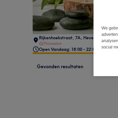
We gebru
adverten
Rijkenhoekstraat, 7A
,
Hever
,
Belgium
,
analyser
Thuissalon
social m
Open Vandaag: 18:00 - 22:00
Gevonden resultaten