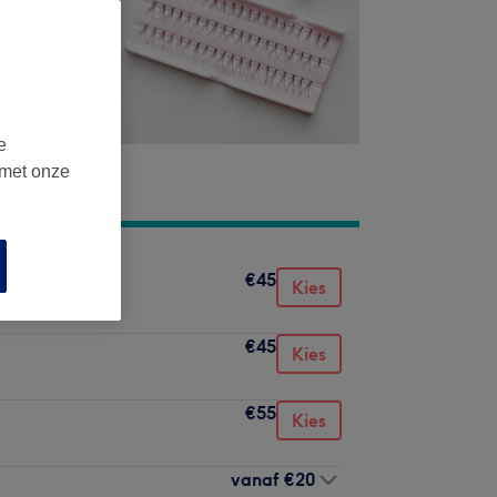
e
 met onze
€45
Kies
€45
Kies
€55
Kies
vanaf
€20