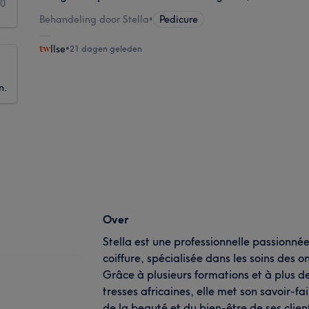
0
Behandeling door Stella
•
Pedicure
Ilse
•
21 dagen geleden
n.
Over
Stella est une professionnelle passionnée
coiffure, spécialisée dans les soins des o
Grâce à plusieurs formations et à plus d
tresses africaines, elle met son savoir-fai
de la beauté et du bien-être de ses clien