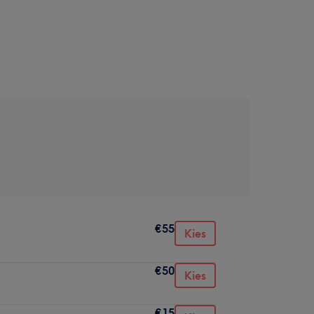
€55
Kies
€50
Kies
€15