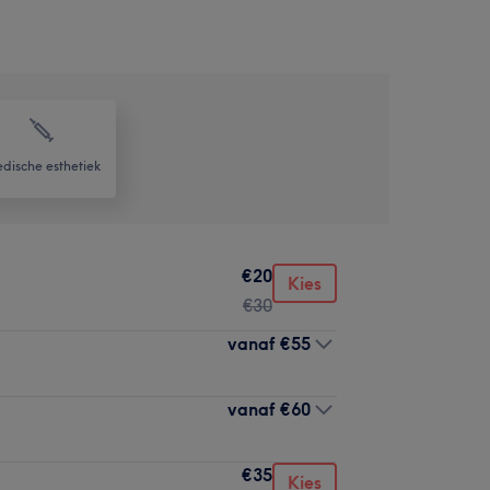
dische esthetiek
€20
Kies
€30
vanaf
€55
vanaf
€60
€35
Kies