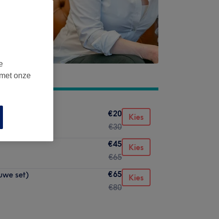
e
 met onze
€20
Kies
€30
€45
Kies
€65
€65
uwe set)
Kies
€80