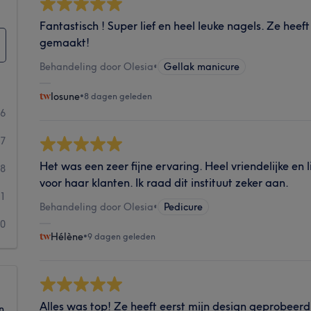
Fantastisch ! Super lief en heel leuke nagels. Ze hee
gemaakt!
Behandeling door Olesia
•
Gellak manicure
Iosune
•
8 dagen geleden
86
37
Het was een zeer fijne ervaring. Heel vriendelijke en 
8
voor haar klanten. Ik raad dit instituut zeker aan.
1
Behandeling door Olesia
•
Pedicure
0
Hélène
•
9 dagen geleden
Alles was top! Ze heeft eerst mijn design geprobeerd
n.