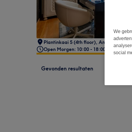
We gebru
adverten
Plantinkaai 5 (4th floor)
,
Antwerpen
,
20
analyser
Open Morgen: 10:00 - 18:00
social m
Gevonden resultaten