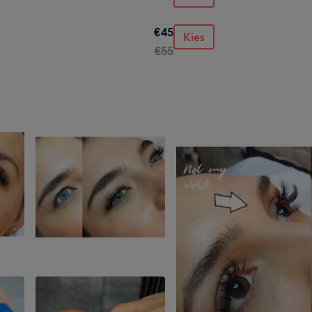
€45
Kies
€55