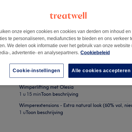
iken onze eigen cookies en cookies van derden om inhoud en
ties te personaliseren, mediafuncties te bieden en ons verkeer t
00
en. We delen ook informatie over het gebruik van onze website
edia-, advertentie- en analysepartners.
Cookiebeleid
Epileren (wenkbouwform)
Cookie-instellingen
Alle cookies accepteren
20 min
Toon beschrijving
Wimperlifting met Olesia
1 u 15 min
Toon beschrijving
Wimperextensions - Extra natural look (60% vol, nie
1 u
Toon beschrijving