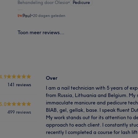
Behandeling door Olesia
•
Pedicure
Paul
•
20 dagen geleden
Toon meer reviews...
4.9
Over
141 reviews
I am a nail technician with 5 years of exp
from Russia, Lithuania and Belgium. My s
immaculate manicure and pedicure tech
5.0
BIAB, gel, gellak, base. I speak fluent D
499 reviews
My work stands out for its attention to de
approach to each client. I constantly stu
recently I completed a course for lash lif