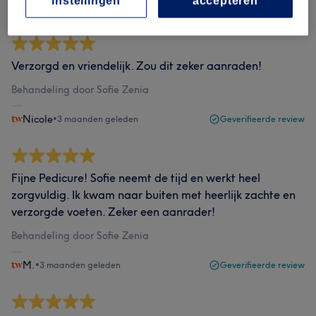
instellingen
accepteren
Jasmina
•
3 maanden geleden
Geverifieerde review
Verzorgd en vriendelijk. Zou dit zeker aanraden!
Behandeling door Sofie Zenia
Nicole
•
3 maanden geleden
Geverifieerde review
Fijne Pedicure! Sofie neemt de tijd en werkt heel
zorgvuldig. Ik kwam naar buiten met heerlijk zachte en
verzorgde voeten. Zeker een aanrader!
Behandeling door Sofie Zenia
M.
•
3 maanden geleden
Geverifieerde review