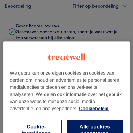
Beoordeling
Filter op beoordeling
Geverifieerde reviews
Geschreven door onze klanten, zodat je weet wat je
kan verwachten bij elke salon.
Altijd een relaxed me-time hier!
We gebruiken onze eigen cookies en cookies van
Behandeling door Sofie Zenia
derden om inhoud en advertenties te personaliseren,
mediafuncties te bieden en ons verkeer te
Izabela
•
ongeveer 2 maanden geleden
Geverifieerde review
analyseren. We delen ook informatie over het gebruik
van onze website met onze social media-,
advertentie- en analysepartners.
Cookiebeleid
top top top ben enorm tevreden!! aanrader
Behandeling door Sofie Zenia
Cookie-
Alle cookies