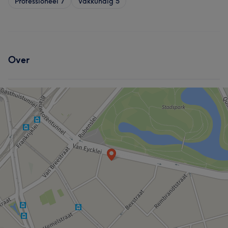
Professioneel
7
Vakkundig
5
Over