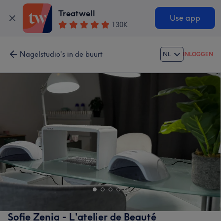
Treatwell
Use app
130K
Nagelstudio's in de buurt
NL
INLOGGEN
Sofie Zenia - L'atelier de Beauté