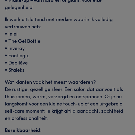
•
Make-up
– van naturel tot glam, voor elke
gelegenheid
Ik werk uitsluitend met merken waarin ik volledig
vertrouwen heb:
• Inlei
• The Gel Bottle
• Inveray
• Footlogix
• Depilève
• Staleks
Wat klanten vaak het meest waarderen?
De rustige, gezellige sfeer. Een salon dat aanvoelt als
thuiskomen, warm, verzorgd en ontspannen. Of je nu
langskomt voor een kleine touch-up of een uitgebreid
self-care moment: je krijgt altijd aandacht, zachtheid
en professionaliteit.
Bereikbaarheid: