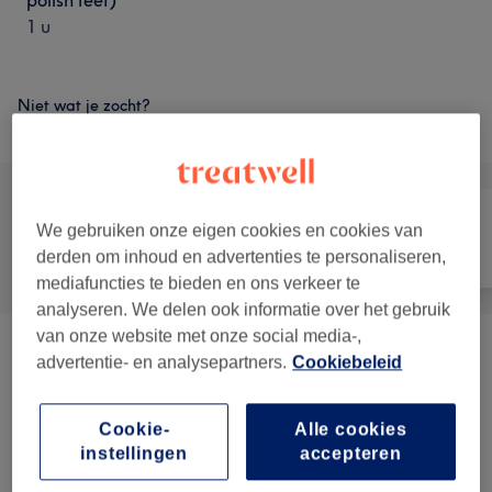
polish feet)
1 u
Niet wat je zocht?
Alle behandelingen
We gebruiken onze eigen cookies en cookies van
Alle
Nagels
Ontharen
derden om inhoud en advertenties te personaliseren,
mediafuncties te bieden en ons verkeer te
analyseren. We delen ook informatie over het gebruik
van onze website met onze social media-,
Kunstnagels
(
5
)
vanaf €15
advertentie- en analysepartners.
Cookiebeleid
Gellak - Manicure & Pedicure ( Gel Polish)
vanaf €50
Cookie-
Alle cookies
(
1
)
instellingen
accepteren