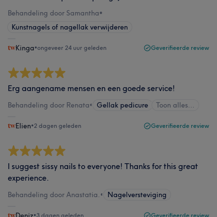
Behandeling door Samantha
•
Kunstnagels of nagellak verwijderen
Kinga
•
ongeveer 24 uur geleden
Geverifieerde review
Erg aangename mensen en een goede service!
Behandeling door Renata
•
Gellak pedicure
Toon alles…
Elien
•
2 dagen geleden
Geverifieerde review
I suggest sissy nails to everyone! Thanks for this great
experience.
Behandeling door Anastatia.
•
Nagelversteviging
Deniz
•
3 dagen geleden
Geverifieerde review