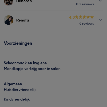
Deborah
102 reviews
Nagels
Behandelingen
4.8
Renata
6 reviews
Nagels
Ontharen
Behandelingen
Wat onze klanten zeggen over Deborah
Voorzieningen
Nagels
Professioneel
11
Schoonmaak en hygiëne
Mondkapje verkrijgbaar in salon
Algemeen
Huisdiervriendelijk
Kindvriendelijk