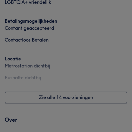
LGBTQIA+ vriendelijk
Betalingsmogelijkheden
Contant geaccepteerd
Contactloos Betalen
Locatie
Metrostation dichtbij
Bushalte dichtbij
Wat onze klanten zeggen over Anastatia.
Professioneel
14
Zie alle 14 voorzieningen
Getalenteerd
11
Vakkundig
8
Vriendelijk
7
Over