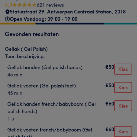
4,9
621 reviews
Statiestraat 29
,
Antwerpen Centraal Station
,
2018
Open Vandaag: 09:00 - 19:00
Gevonden resultaten
Gellak ( Gel Polish)
Toon beschrijving
€50
Gellak handen (Gel polish hands)
Kies
45 min
€50
Gellak voeten (Gel polish feet)
Kies
45 min
€60
Gellak handen french/ babyboom ( Gel
Kies
polish hands)
1 u
€60
Gellak voeten french/babyboom (Gel
Kies