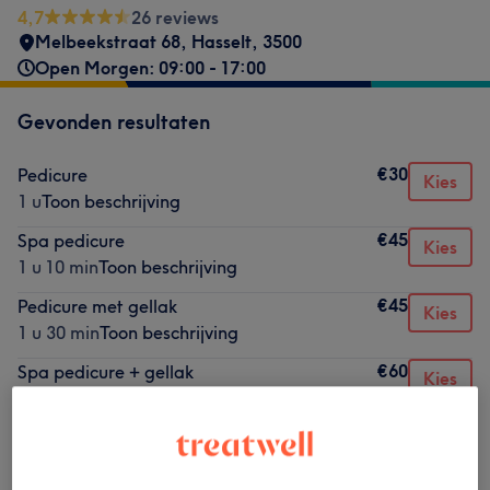
4,7
26 reviews
Melbeekstraat 68
,
Hasselt
,
3500
Open Morgen: 09:00 - 17:00
Gevonden resultaten
€30
Pedicure
Kies
1 u
Toon beschrijving
€45
Spa pedicure
Kies
1 u 10 min
Toon beschrijving
€45
Pedicure met gellak
Kies
1 u 30 min
Toon beschrijving
€60
Spa pedicure + gellak
Kies
1 u 30 min
Toon beschrijving
Niet wat je zocht?
Alle behandelingen