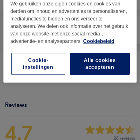
We gebruiken onze eigen cookies en cookies van
derden om inhoud en advertenties te personaliseren,
mediafuncties te bieden en ons verkeer te
analyseren. We delen ook informatie over het gebruik
van onze website met onze social media-,
Alle
Nagels
Ontharen
advertentie- en analysepartners.
Cookiebeleid
Cookie-
Alle cookies
Pedicure
(
4
)
vanaf €30
instellingen
accepteren
Manicure
(
5
)
vanaf €30
Reviews
4,7
26 reviews