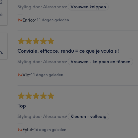
2
Styling door Alessandra
•
Vrouwen knippen
6
Enrico
•
11 dagen geleden
Conviale, efficace, rendu = ce que je voulais !
n.
Styling door Alessandra
•
Vrouwen - knippen en föhnen
Vic
•
11 dagen geleden
Top
Styling door Alessandra
•
Kleuren - volledig
Eylul
•
16 dagen geleden