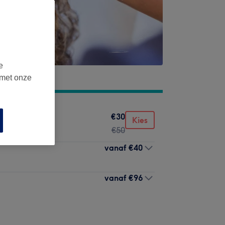
e
 met onze
€30
Kies
€50
vanaf
€40
vanaf
€96