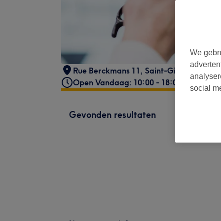
We gebru
adverten
Rue Berckmans 11
,
Saint-Gilles
,
1060
analyser
Open Vandaag: 10:00 - 18:00
social m
Gevonden resultaten