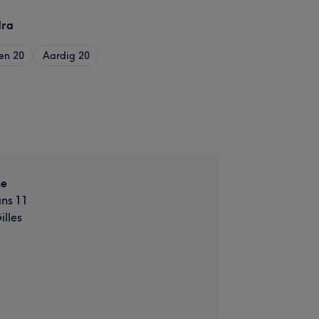
dra
en
20
Aardig
20
ne
ns 11
illes