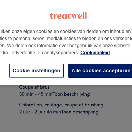
iken onze eigen cookies en cookies van derden om inhoud en
ties te personaliseren, mediafuncties te bieden en ons verkeer t
en. We delen ook informatie over het gebruik van onze website
edia-, advertentie- en analysepartners.
Cookiebeleid
Coupe et séchage naturel
Cookie-instellingen
Alle cookies accepteren
30 min
Toon beschrijving
Coupe et brus
30 min - 45 min
Toon beschrijving
Coloration, coulage, coupe et brushing
2 uur - 2 uur 45 min
Toon beschrijving