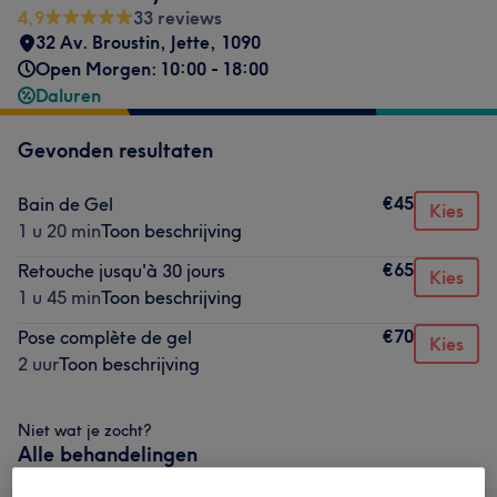
4,9
33 reviews
32 Av. Broustin
,
Jette
,
1090
Open Morgen: 10:00 - 18:00
Daluren
Gevonden resultaten
€45
Bain de Gel
Kies
1 u 20 min
Toon beschrijving
€65
Retouche jusqu'à 30 jours
Kies
1 u 45 min
Toon beschrijving
€70
Pose complète de gel
Kies
2 uur
Toon beschrijving
Niet wat je zocht?
Alle behandelingen