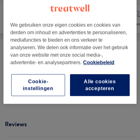
Haar
Nagels
Gez
We gebruiken onze eigen cookies en cookies van
derden om inhoud en advertenties te personaliseren,
mediafuncties te bieden en ons verkeer te
analyseren. We delen ook informatie over het gebruik
Manucure Et Pédicure
(
3
)
vanaf €30
van onze website met onze social media-,
advertentie- en analysepartners.
Cookiebeleid
Beauté Des Pieds
(
3
)
vanaf €35
Cookie-
Alle cookies
Beauté Des Mains
(
2
)
vanaf €30
instellingen
accepteren
Pose Complète Au Chablon
(
4
)
vanaf €5
Reviews