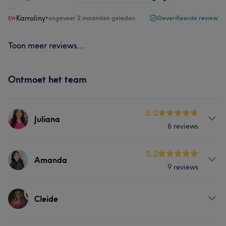
Karroliny
•
ongeveer 2 maanden geleden
Geverifieerde review
Toon meer reviews...
Ontmoet het team
5.0
Juliana
6 reviews
Behandelingen
5.0
Amanda
9 reviews
Haar
Nagels
Massage
Behandelingen
Cleide
Haar
Massage
Gezicht