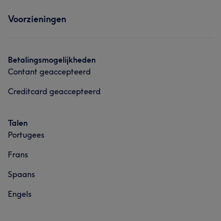
Behandelingen
Ontharen
Voorzieningen
Haar
Massage
Betalingsmogelijkheden
Contant geaccepteerd
Creditcard geaccepteerd
Talen
Portugees
Frans
Spaans
Engels