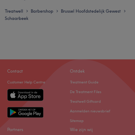
Treatwell
Barbershop
Brussel Hoofdstedelijk Gewest
>
>
>
Schaarbeek
Contact
Ontdek
Customer Help Centre
Treatment Guide
De Treatment Files
Treatwell Giftcard
Aanmelden nieuwsbrief
Sitemap
Partners
Wie zijn wij