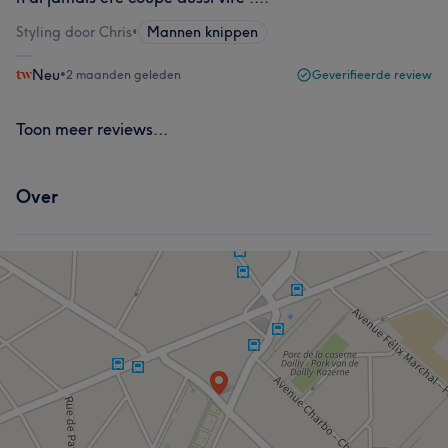
Styling door Chris
•
Mannen knippen
Neu
•
2 maanden geleden
Geverifieerde review
Toon meer reviews...
Over