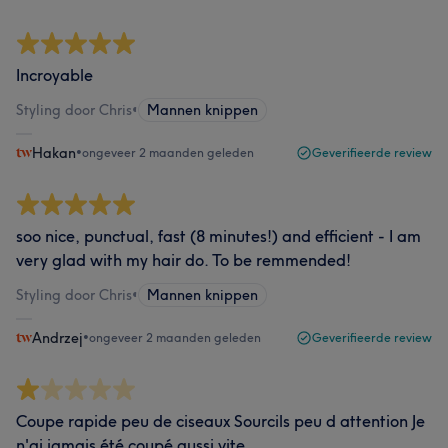
Incroyable
Styling door Chris
•
Mannen knippen
Hakan
•
ongeveer 2 maanden geleden
Geverifieerde review
soo nice, punctual, fast (8 minutes!) and efficient - I am
very glad with my hair do. To be remmended!
Styling door Chris
•
Mannen knippen
Andrzej
•
ongeveer 2 maanden geleden
Geverifieerde review
Coupe rapide peu de ciseaux Sourcils peu d attention Je
n'ai jamais été coupé aussi vite ....