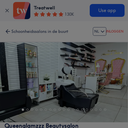
Treatwell
Use app
130K
Schoonheidssalons in de buurt
NL
INLOGGEN
Queenglamzzz Beautysalon