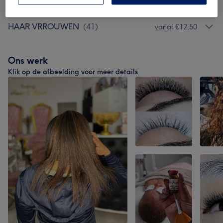
WIGS.
(
28
)
HAAR VRROUWEN
(
41
)
vanaf €12,50
Ons werk
Klik op de afbeelding voor meer details