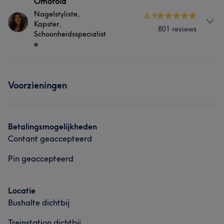
Behandelingen
Omotola
Portfolio
Nagelstyliste,
4.9
Gezicht
Kapster,
801 reviews
Schoonheidsspecialist
e
Behandelingen
Voorzieningen
Haar
Nagels
Massage
Lichaam
Gezicht
Ontharen
Betalingsmogelijkheden
Contant geaccepteerd
Portfolio
Pin geaccepteerd
Locatie
Bushalte dichtbij
Treinstation dichtbij