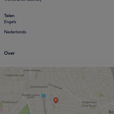
Talen
Engels
Nederlands
Over