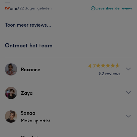
ems
•
22 dagen geleden
Geverifieerde review
Toon meer reviews...
Ontmoet het team
4.7
Roxanne
82 reviews
Behandelingen
Zaya
Haar
Nagels
Gezicht
Behandelingen
Sanaa
Medische esthetiek
Make up artist
Gezicht
Portfolio