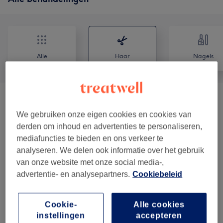
Alle
Haar
Nagels
DREADLOCKS - DREADS - INSTOPPEN -
vanaf €25
TWIST
(
1
)
We gebruiken onze eigen cookies en cookies van
derden om inhoud en advertenties te personaliseren,
mediafuncties te bieden en ons verkeer te
BLACK HAIR - INVLECHTEN
(
1
)
vanaf €30
analyseren. We delen ook informatie over het gebruik
van onze website met onze social media-,
KINDEREN - KNIPPEN & BRUSHEN
(
2
)
vanaf €20
advertentie- en analysepartners.
Cookiebeleid
BRUIDKAPSELS
(
4
)
vanaf €0,43
Cookie-
Alle cookies
VROUWEN - EXTENSIONS & PRUIKEN -
instellingen
accepteren
vanaf €5