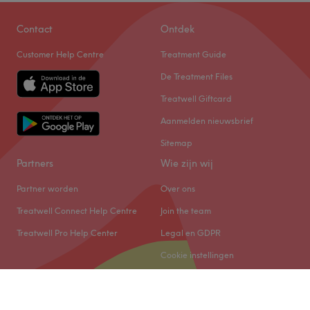
Contact
Ontdek
Customer Help Centre
Treatment Guide
De Treatment Files
Treatwell Giftcard
Aanmelden nieuwsbrief
Sitemap
Partners
Wie zijn wij
Partner worden
Over ons
Treatwell Connect Help Centre
Join the team
Treatwell Pro Help Center
Legal en GDPR
Cookie instellingen
© 2026 Treatwell Salonized NL B.V.