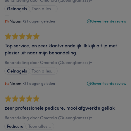
Behandeling door Omotola (Queenglamzzz)
•
Gelnagels
Toon alles…
Naomi
•
21 dagen geleden
Geverifieerde review
Top service, en zeer klantvriendelijk. Ik kijk altijd met
plezier uit naar mijn behandeling.
Behandeling door Omotola (Queenglamzzz)
•
Gelnagels
Toon alles…
Naomi
•
21 dagen geleden
Geverifieerde review
zeer professionele pedicure, mooi afgwerkte gellak
Behandeling door Omotola (Queenglamzzz)
•
Pedicure
Toon alles…