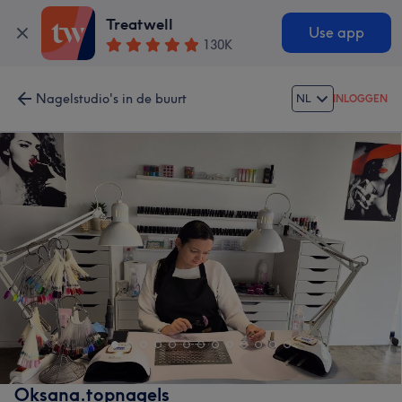
Treatwell
Use app
130K
Nagelstudio's in de buurt
NL
INLOGGEN
Oksana.topnagels