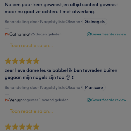
Na een paar keer geweest,en altijd content geweest
maar nu gaat ze achteruit met afwerking.
Behandeling door NagelstylisteOksana
•
Gelnagels
Catharina
•
26 dagen geleden
Geverifieerde review
Toon reactie salon...
zeer lieve dame leuke babbel ik ben tevreden buiten
gegaan mijn nagels zijn top.👌🌷
Behandeling door NagelstylisteOksana
•
Manicure
Venus
•
ongeveer 1 maand geleden
Geverifieerde review
Toon reactie salon...