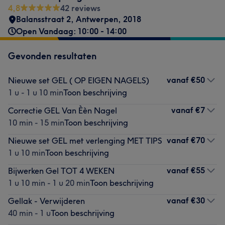
4,8
42 reviews
Balansstraat 2
,
Antwerpen
,
2018
Open Vandaag: 10:00 - 14:00
Gevonden resultaten
vanaf
€50
Nieuwe set GEL ( OP EIGEN NAGELS)
1 u - 1 u 10 min
Toon beschrijving
vanaf
€7
Correctie GEL Van Èèn Nagel
10 min - 15 min
Toon beschrijving
vanaf
€70
Nieuwe set GEL met verlenging MET TIPS
1 u 10 min
Toon beschrijving
vanaf
€55
Bijwerken Gel TOT 4 WEKEN
1 u 10 min - 1 u 20 min
Toon beschrijving
vanaf
€30
Gellak - Verwijderen
40 min - 1 u
Toon beschrijving