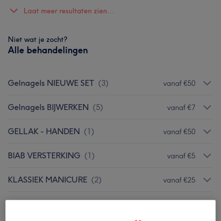
Laat meer resultaten zien...
Niet wat je zocht?
Alle behandelingen
Gelnagels NIEUWE SET
(
3
)
vanaf €50
Gelnagels BIJWERKEN
(
5
)
vanaf €7
GELLAK - HANDEN
(
1
)
vanaf €50
BIAB VERSTERKING
(
1
)
vanaf €5
KLASSIEK MANICURE
(
2
)
vanaf €25
Pedicure
(
2
)
vanaf €5