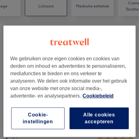
Cosme
sage
Lichaam
Medische esthetiek
Tandhe
Soins Minceur - Femmes
(
4
)
vanaf €50
Huiles Corps - Femmes
(
2
)
vanaf €60
We gebruiken onze eigen cookies en cookies van
Gommage - Femmes
(
2
)
derden om inhoud en advertenties te personaliseren,
vanaf €25
mediafuncties te bieden en ons verkeer te
analyseren. We delen ook informatie over het gebruik
van onze website met onze social media-,
Reviews
advertentie- en analysepartners.
Cookiebeleid
4,8
Cookie-
Alle cookies
instellingen
accepteren
42 reviews