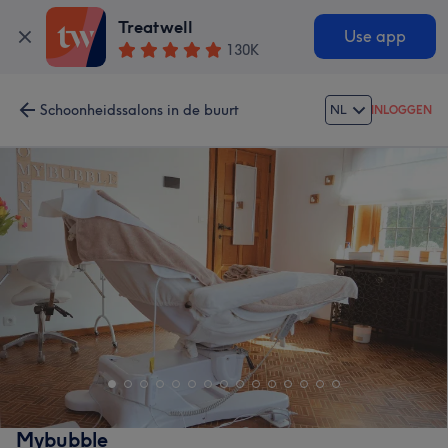
Treatwell
Use app
130K
Schoonheidssalons in de buurt
NL
INLOGGEN
Mybubble