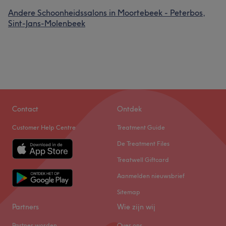
Andere Schoonheidssalons in Moortebeek - Peterbos,
Sint-Jans-Molenbeek
Contact
Ontdek
Customer Help Centre
Treatment Guide
De Treatment Files
Treatwell Giftcard
Aanmelden nieuwsbrief
Sitemap
Partners
Wie zijn wij
Partner worden
Over ons