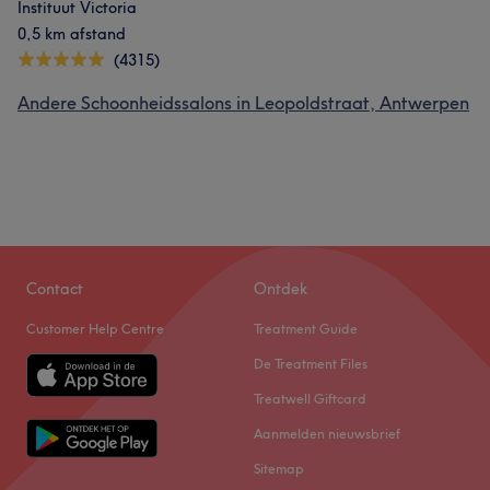
Instituut Victoria
0,5 km afstand
(4315)
Andere Schoonheidssalons in Leopoldstraat, Antwerpen
Contact
Ontdek
Customer Help Centre
Treatment Guide
De Treatment Files
Treatwell Giftcard
Aanmelden nieuwsbrief
Sitemap