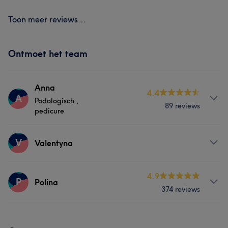
Toon meer reviews...
Ontmoet het team
Anna
4.4
A
Podologisch ,
89 reviews
pedicure
Over
V
Valentyna
Podologische voetzorg 11 jaar werkervaring. Ik voer alle
soorten esthetische en medische pedicures uit.
Behandelingen
4.9
P
Polina
374 reviews
Behandelingen
Nagels
Nagels
Medische esthetiek
Behandelingen