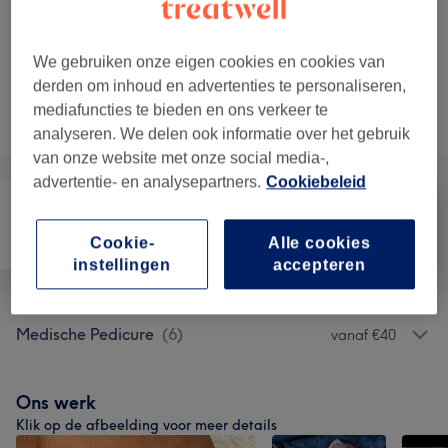
40 min
Toon beschrijving
Laat meer resultaten zien...
We gebruiken onze eigen cookies en cookies van
derden om inhoud en advertenties te personaliseren,
Niet wat je zocht?
mediafuncties te bieden en ons verkeer te
Alle behandelingen
analyseren. We delen ook informatie over het gebruik
van onze website met onze social media-,
advertentie- en analysepartners.
Cookiebeleid
Ontharen
Gezicht
Medische esthetiek
Cookie-
Alle cookies
instellingen
accepteren
Medische Pedicure
(
6
)
vanaf €40
Ons werk
Klik op de afbeelding voor meer details