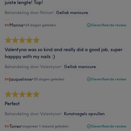
juiste lengte! Top!
Behandeling door Polina
•
Gellak manicure
Marina
•
24 dagen geleden
Geverifieerde review
Valentyna was so kind and really did a good job, super
happpy with my nails :)
Behandeling door Valentyna
•
Gellak manicure
Jacquelinne
•
30 dagen geleden
Geverifieerde review
Perfect
Behandeling door Valentyna
•
Kunstnagels opvullen
Torres
•
ongeveer 1 maand geleden
Geverifieerde review