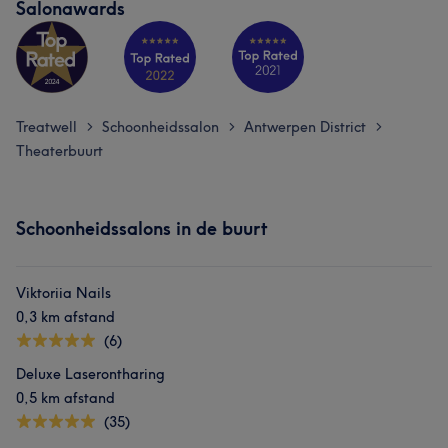
Salonawards
Treatwell
Schoonheidssalon
Antwerpen District
>
>
>
Theaterbuurt
Wat onze klanten zeggen over Anna
Schoonheidssalons in de buurt
Professioneel
11
Deskundig
6
Wat onze klanten zeggen over Polina
Viktoriia Nails
0,3 km afstand
Getalenteerd
19
Professioneel
17
Ervaren
16
(6)
Vakkundig
14
Deluxe Laserontharing
0,5 km afstand
(35)