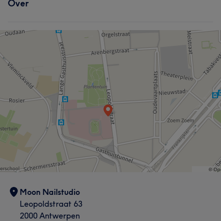
Portfolio
Over
Nagels
Gezicht
Ontharen
Portfolio
Portfolio
Moon Nailstudio
Leopoldstraat 63
2000 Antwerpen