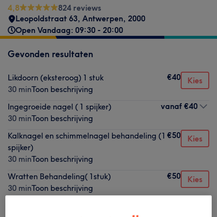
4,8
824 reviews
Leopoldstraat 63
,
Antwerpen
,
2000
Open Vandaag: 09:30 - 20:00
Gevonden resultaten
€40
Likdoorn (eksteroog) 1 stuk
Kies
30 min
Toon beschrijving
vanaf
€40
Ingegroeide nagel ( 1 spijker)
30 min
Toon beschrijving
€50
Kalknagel en schimmelnagel behandeling (1
Kies
spijker)
30 min
Toon beschrijving
€50
Wratten Behandeling( 1stuk)
Kies
30 min
Toon beschrijving
€50
Nagelbeugel tegen ingegroeide nagel
Kies