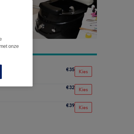
e
 met onze
€35
Kies
€32
Kies
€39
Kies