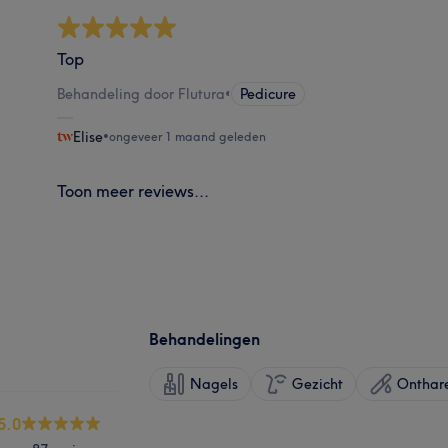
Top
Behandeling door Flutura
•
Pedicure
Elise
•
ongeveer 1 maand geleden
Toon meer reviews...
Behandelingen
Nagels
Gezicht
Onthar
5.0