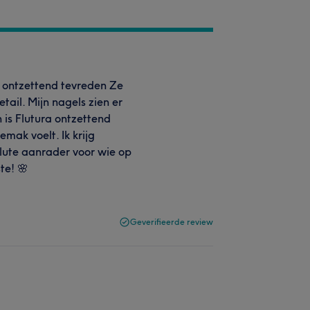
uw ontzettend tevreden Ze
tail. Mijn nagels zien er
n is Flutura ontzettend
emak voelt. Ik krijg
lute aanrader voor wie op
te! 🌸
Geverifieerde review