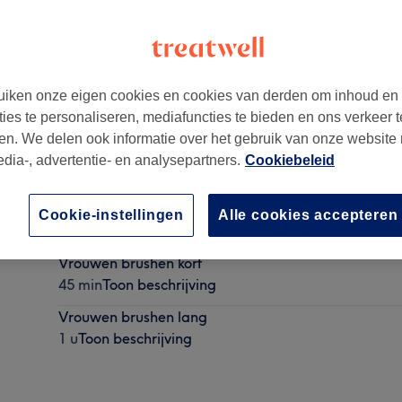
iken onze eigen cookies en cookies van derden om inhoud en
ties te personaliseren, mediafuncties te bieden en ons verkeer t
nze
,
9850
en. We delen ook informatie over het gebruik van onze website
edia-, advertentie- en analysepartners.
Cookiebeleid
Vrouwen brushen half lang
Cookie-instellingen
Alle cookies accepteren
1 u
Toon beschrijving
Vrouwen brushen kort
45 min
Toon beschrijving
Vrouwen brushen lang
1 u
Toon beschrijving