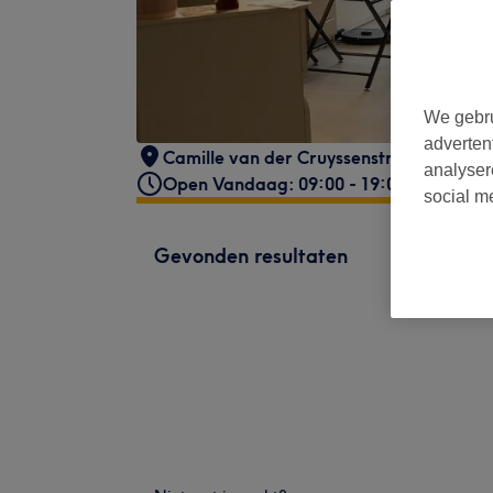
We gebru
adverten
Camille van der Cruyssenstraat 31
,
Dei
analyser
Open Vandaag: 09:00 - 19:00
social m
Gevonden resultaten