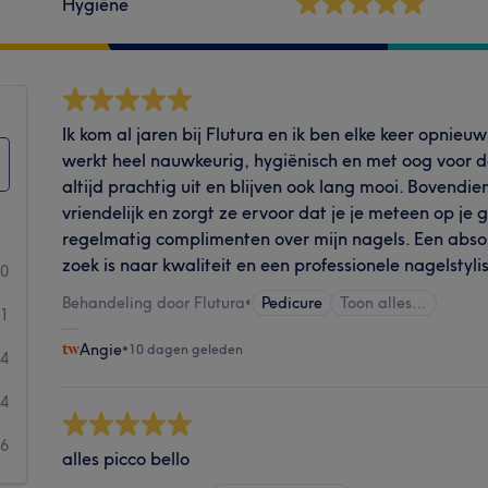
Hygiëne
Ik kom al jaren bij Flutura en ik ben elke keer opnie
werkt heel nauwkeurig, hygiënisch en met oog voor de
altijd prachtig uit en blijven ook lang mooi. Bovendie
vriendelijk en zorgt ze ervoor dat je je meteen op je g
regelmatig complimenten over mijn nagels. Een abso
zoek is naar kwaliteit en een professionele nagelstylis
70
Behandeling door Flutura
•
Pedicure
Toon alles…
61
Angie
•
10 dagen geleden
4
4
6
alles picco bello