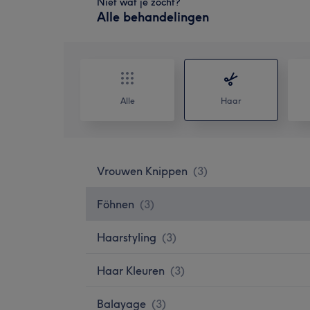
Niet wat je zocht?
Alle behandelingen
Alle
Haar
Vrouwen Knippen
(
3
)
Föhnen
(
3
)
Haarstyling
(
3
)
Haar Kleuren
(
3
)
Balayage
(
3
)